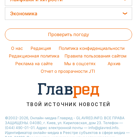
Новости Ровно
Виталий Козловский
Окрашивание волос
Головоломки
Новости Запорожья
Стирка
Потап
Экономика
Красивый маникюр
Новости Львова
Комнатные растения
София Ротару
Цены на продукты
Модные ошибки
Новости Днепра
Все о сале
Ольга Сумская
Проверить погоду
Денежная помощь
Новости моды
Новости Харькова
Уборка
Филипп Киркоров
Тарифы
Советы от Андре Тана
O нас
Редакция
Политика конфиденциальности
Авто
Елена Зеленская
Курс валют
Редакционная политика
Правила пользования сайтом
Ани Лорак
Реклама на сайте
Мы в соцсетях
Архив
Кейт Миддлтон
Отчет о прозрачности JTI
Алла Пугачева
ТВОЙ ИСТОЧНИК НОВОСТЕЙ
©2002-2026, Онлайн-медиа Главред - GLAVRED.INFO. ВСЕ ПРАВА
ЗАЩИЩЕНЫ. 04080, г. Киев, ул. Кириловская, дом 23. Телефон —
(044) 490-01-01. Адрес электронной почты — info@glavred.info.
Идентификатор онлайн-медиа в Реестре cубъектов в сфере медиа —