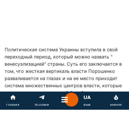
Политическая система Украины вступила в свой
переходный период, который можно назвать "
венесуэлизацией" страны. Суть его заключается в
том, что жесткая вертикаль власти Порошенко
разваливается на глазах и на ее место приходит
система множественных центров власти, которые
находятся в непримиримой борьбе друг с другом.
Примеров венесуэлизации уже очень много, но
ГЛАВНАЯ
TELEGRAM
ЯЗЫК
ВАЖНОЕ
самый яркий - это, конечно,
отстранение Супрун
.
Еще полгода назад такую " наглость " было трудно
представить, но отныне такая практика станет