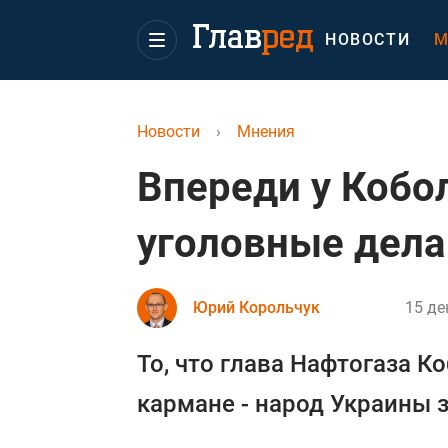
НОВОСТИ
М
Новости
›
Мнения
Впереди у Кобол
уголовные дела
Юрий Корольчук
15 де
То, что глава Нафтогаза К
кармане - народ Украины з