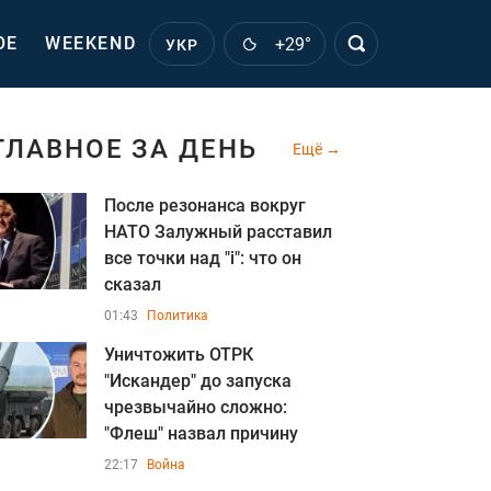
ОЕ
WEEKEND
+29°
УКР
ГЛАВНОЕ ЗА ДЕНЬ
Ещё
После резонанса вокруг
НАТО Залужный расставил
все точки над "i": что он
сказал
01:43
Политика
Уничтожить ОТРК
"Искандер" до запуска
чрезвычайно сложно:
"Флеш" назвал причину
22:17
Война