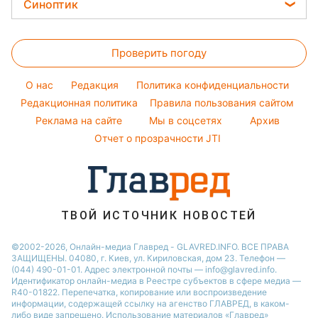
Стирка
Синоптик
Новости Черкассы
Тарифы
Алла Пугачева
Салаты
Комнатные растения
Новости Одессы
Прогноз погоды
Курс валют
Максим Галкин
Простые блюда
Проверить погоду
Магнитные бури
Настя Каменских
Легкие десерты
Погода на сегодня
O нас
Редакция
Политика конфиденциальности
Напитки
Погода на завтра
Редакционная политика
Правила пользования сайтом
Праздничное меню
Реклама на сайте
Мы в соцсетях
Архив
Пылевая буря
Отчет о прозрачности JTI
ТВОЙ ИСТОЧНИК НОВОСТЕЙ
©2002-2026, Онлайн-медиа Главред - GLAVRED.INFO. ВСЕ ПРАВА
ЗАЩИЩЕНЫ. 04080, г. Киев, ул. Кириловская, дом 23. Телефон —
(044) 490-01-01. Адрес электронной почты — info@glavred.info.
Идентификатор онлайн-медиа в Реестре cубъектов в сфере медиа —
R40-01822.
Перепечатка, копирование или воспроизведение
информации, содержащей ссылку на агенство ГЛАВРЕД, в каком-
либо виде запрещено. Использование материалов «Главред»