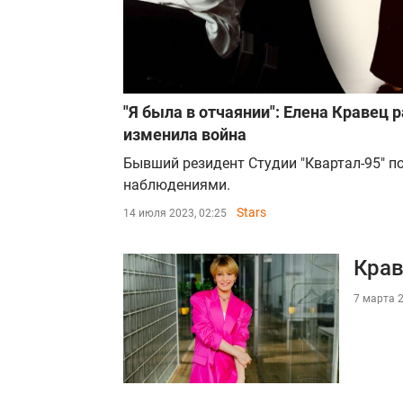
"Я была в отчаянии": Елена Кравец р
изменила война
Бывший резидент Студии "Квартал-95" п
наблюдениями.
Stars
14 июля 2023, 02:25
Крав
7 марта 2