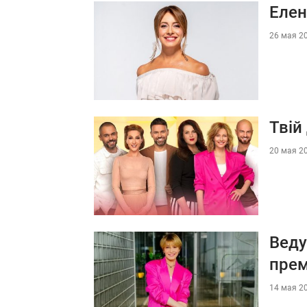
Елен
26 мая 20
Твій
20 мая 20
Веду
прем
14 мая 20