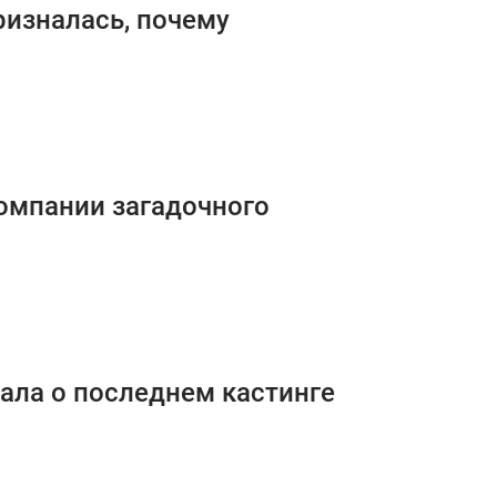
ризналась, почему
омпании загадочного
зала о последнем кастинге