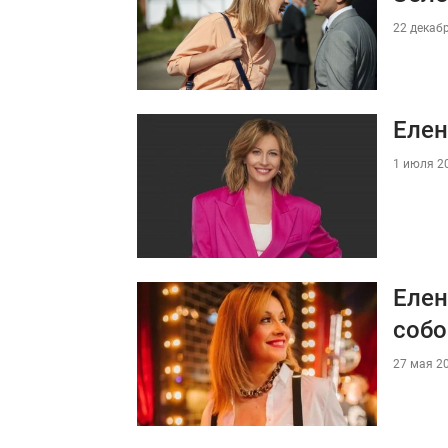
22 декабр
Елен
1 июля 20
Елен
собо
27 мая 20