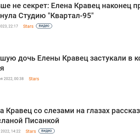
ше не секрет: Елена Кравец наконец п
нула Студию "Квартал-95"
видео
Stars
023, 22:17
шую дочь Елены Кравец застукали в к
я
Stars
я 2022, 00:38
а Кравец со слезами на глазах расска
сланой Писанкой
видео
Stars
 2022, 14:22