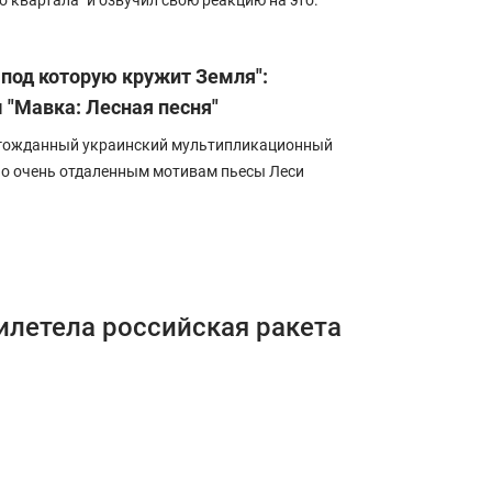
о квартала" и озвучил свою реакцию на это.
, под которую кружит Земля":
 "Мавка: Лесная песня"
олгожданный украинский мультипликационный
 по очень отдаленным мотивам пьесы Леси
рилетела российская ракета