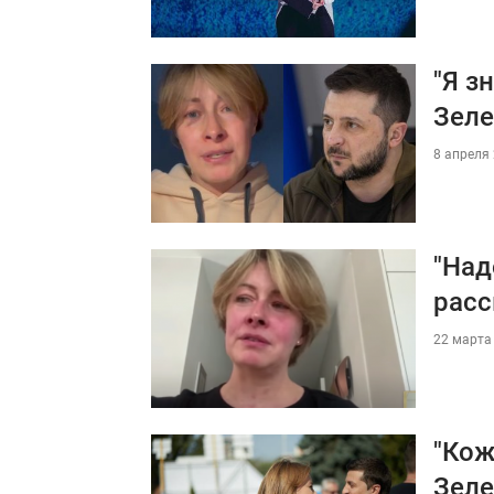
"Я з
Зеле
8 апреля 
"Над
расс
22 марта 
"Кож
Зеле