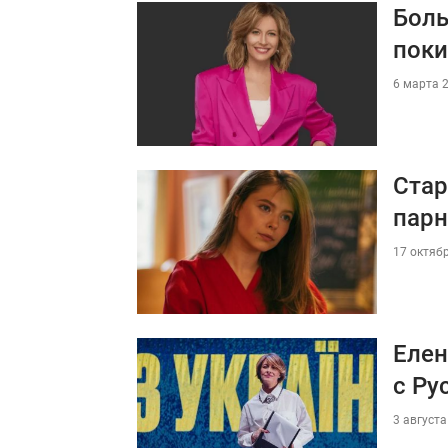
Боль
поки
6 марта 2
Стар
парн
17 октябр
Елен
с Ру
3 августа