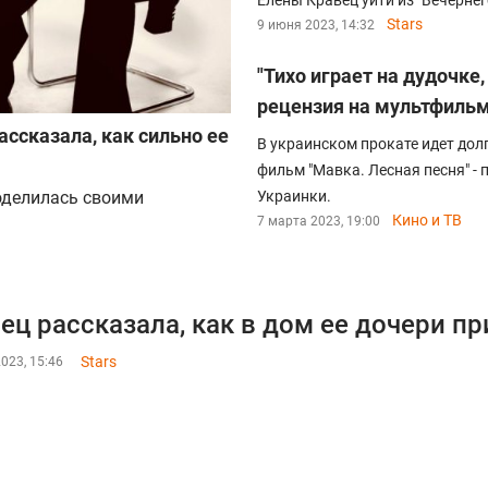
Елены Кравец уйти из "Вечернег
Stars
9 июня 2023, 14:32
"Тихо играет на дудочке
рецензия на мультфильм
ассказала, как сильно ее
В украинском прокате идет д
фильм "Мавка. Лесная песня" -
оделилась своими
Украинки.
Кино и ТВ
7 марта 2023, 19:00
ец рассказала, как в дом ее дочери п
Stars
023, 15:46