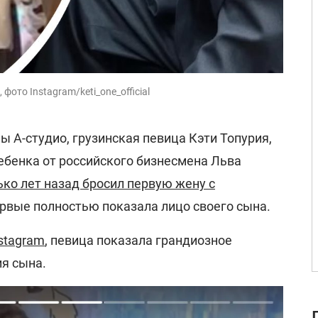
фото Instagram/keti_one_official
ы А-студио, грузинская певица Кэти Топурия,
ебенка от российского бизнесмена Льва
ко лет назад бросил первую жену с
ервые полностью показала лицо своего сына.
stagram
, певица показала грандиозное
я сына.