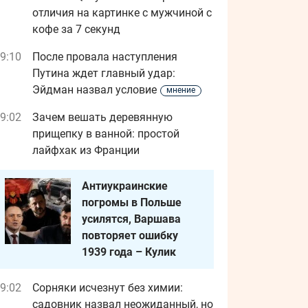
отличия на картинке с мужчиной с
кофе за 7 секунд
9:10
После провала наступления
Путина ждет главный удар:
Эйдман назвал условие
мнение
9:02
Зачем вешать деревянную
прищепку в ванной: простой
лайфхак из Франции
Антиукраинские
погромы в Польше
усилятся, Варшава
повторяет ошибку
1939 года – Кулик
9:02
Сорняки исчезнут без химии:
садовник назвал неожиданный, но