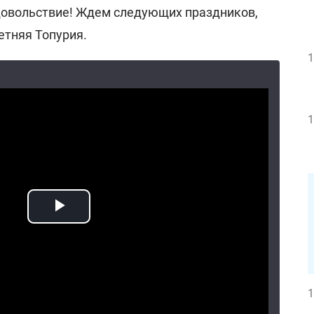
довольствие! Ждем следующих праздников,
летняя Топурия.
1
1
1