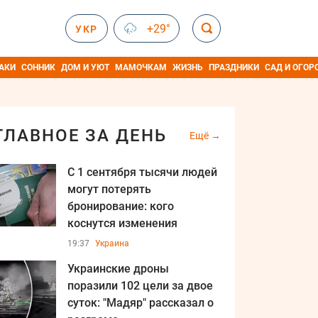
+29°
УКР
АКИ
СОННИК
ДОМ И УЮТ
МАМОЧКАМ
ЖИЗНЬ
ПРАЗДНИКИ
САД И ОГОР
ГЛАВНОЕ ЗА ДЕНЬ
Ещё
С 1 сентября тысячи людей
могут потерять
бронирование: кого
коснутся изменения
19:37
Украина
Украинские дроны
поразили 102 цели за двое
суток: "Мадяр" рассказал о