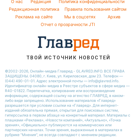
Новости Черкассы
O нас
Редакция
Политика конфиденциальности
Пылевая буря
Комнатные растения
Редакционная политика
Правила пользования сайтом
Новости Ровно
Реклама на сайте
Мы в соцсетях
Архив
Авто
Новости Запорожья
Отчет о прозрачности JTI
ТВОЙ ИСТОЧНИК НОВОСТЕЙ
©2002-2026, Онлайн-медиа Главред - GLAVRED.INFO. ВСЕ ПРАВА
ЗАЩИЩЕНЫ. 04080, г. Киев, ул. Кириловская, дом 23. Телефон —
(044) 490-01-01. Адрес электронной почты — info@glavred.info.
Идентификатор онлайн-медиа в Реестре cубъектов в сфере медиа —
R40-01822.
Перепечатка, копирование или воспроизведение
информации, содержащей ссылку на агенство ГЛАВРЕД, в каком-
либо виде запрещено. Использование материалов «Главред»
разрешается при условии ссылки на «Главред». Для интернет-
изданий обязательна прямая, открытая для поисковых систем,
гиперссылка в первом абзаце на конкретный материал. Материалы с
плашками «Реклама», «Новости компаний», «Актуально», «Точка
зрения», «Официально» публикуются на коммерческих или
партнерских началах. Точки зрения, выраженные в материалах в
рубрике "Мнения", не всегда совпадают с мнением редакции.