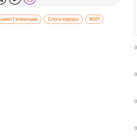
ниил Гетманцев
Слуга народа
ФОП
0
0
0
0