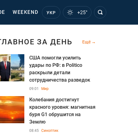
ОЕ
WEEKEND
+25°
УКР
ГЛАВНОЕ ЗА ДЕНЬ
Ещё
США помогли усилить
удары по РФ: в Politico
раскрыли детали
сотрудничества разведок
09:01
Мир
Колебания достигнут
красного уровня: магнитная
буря G1 обрушится на
Землю
08:45
Синоптик