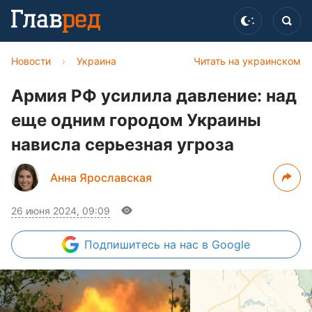
Новости
›
Украина
Читать на украинском
Армия РФ усилила давление: над
еще одним городом Украины
нависла серьезная угроза
Анна Ярославская
26 июня 2024, 09:09
Подпишитесь
на нас в Google