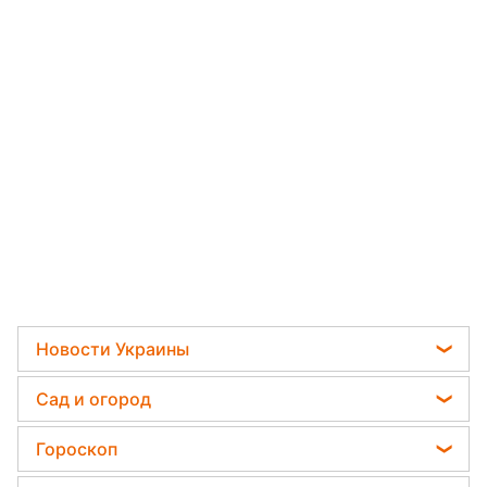
Новости Украины
Пенсии в Украине
Сад и огород
Мобилизация
Садовод назвал самое эффективное средство
Гороскоп
Политика
против сорняков