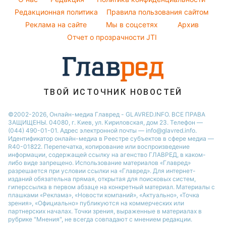
Погода на завтра
Редакционная политика
Правила пользования сайтом
Кейт Миддлтон
Реклама на сайте
Мы в соцсетях
Архив
Пылевая буря
Алла Пугачева
Отчет о прозрачности JTI
ТВОЙ ИСТОЧНИК НОВОСТЕЙ
©2002-2026, Онлайн-медиа Главред - GLAVRED.INFO. ВСЕ ПРАВА
ЗАЩИЩЕНЫ. 04080, г. Киев, ул. Кириловская, дом 23. Телефон —
(044) 490-01-01. Адрес электронной почты — info@glavred.info.
Идентификатор онлайн-медиа в Реестре cубъектов в сфере медиа —
R40-01822.
Перепечатка, копирование или воспроизведение
информации, содержащей ссылку на агенство ГЛАВРЕД, в каком-
либо виде запрещено. Использование материалов «Главред»
разрешается при условии ссылки на «Главред». Для интернет-
изданий обязательна прямая, открытая для поисковых систем,
гиперссылка в первом абзаце на конкретный материал. Материалы с
плашками «Реклама», «Новости компаний», «Актуально», «Точка
зрения», «Официально» публикуются на коммерческих или
партнерских началах. Точки зрения, выраженные в материалах в
рубрике "Мнения", не всегда совпадают с мнением редакции.