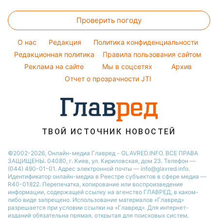
София Ротару
Цены на продукты
Модные ошибки
Новости Днепра
Все о сале
Ольга Сумская
Проверить погоду
Денежная помощь
Новости моды
Новости Харькова
Уборка
Филипп Киркоров
Тарифы
Советы от Андре Тана
O нас
Редакция
Политика конфиденциальности
Авто
Елена Зеленская
Курс валют
Редакционная политика
Правила пользования сайтом
Ани Лорак
Реклама на сайте
Мы в соцсетях
Архив
Кейт Миддлтон
Отчет о прозрачности JTI
Алла Пугачева
ТВОЙ ИСТОЧНИК НОВОСТЕЙ
©2002-2026, Онлайн-медиа Главред - GLAVRED.INFO. ВСЕ ПРАВА
ЗАЩИЩЕНЫ. 04080, г. Киев, ул. Кириловская, дом 23. Телефон —
(044) 490-01-01. Адрес электронной почты — info@glavred.info.
Идентификатор онлайн-медиа в Реестре cубъектов в сфере медиа —
R40-01822.
Перепечатка, копирование или воспроизведение
информации, содержащей ссылку на агенство ГЛАВРЕД, в каком-
либо виде запрещено. Использование материалов «Главред»
разрешается при условии ссылки на «Главред». Для интернет-
изданий обязательна прямая, открытая для поисковых систем,