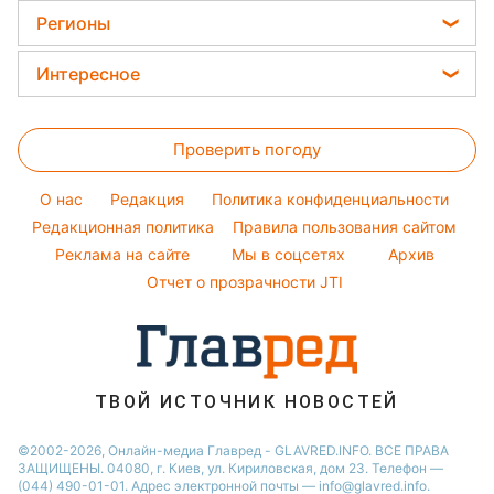
Тарифы
Пылевая буря
Женские стрижки
Комнатные растения
Регионы
Алла Пугачева
Курс валют
Окрашивание волос
Все о сале
Максим Галкин
Новости Харькова
Цены на продукты
Интересное
Красивый маникюр
Настя Каменских
Новости Полтавы
Головоломки
Модные ошибки
Виталий Козловский
Новости Львова
Проверить погоду
Тесты по картинке
Новости моды
Потап
Новости Сум
Оптические иллюзии
Советы от Андре Тана
O нас
Редакция
Политика конфиденциальности
Новости Днепра
Народные приметы
Редакционная политика
Правила пользования сайтом
Новости Черкассы
Реклама на сайте
Мы в соцсетях
Архив
Все о шоу-бизнесе
Новости Тернополя
Отчет о прозрачности JTI
Новости Ровно
Новости Житомира
Новости Запорожья
ТВОЙ ИСТОЧНИК НОВОСТЕЙ
Новости Одессы
©2002-2026, Онлайн-медиа Главред - GLAVRED.INFO. ВСЕ ПРАВА
ЗАЩИЩЕНЫ. 04080, г. Киев, ул. Кириловская, дом 23. Телефон —
(044) 490-01-01. Адрес электронной почты — info@glavred.info.