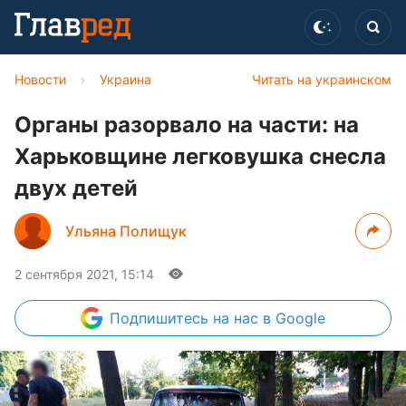
Новости
›
Украина
Читать на украинском
Органы разорвало на части: на
Харьковщине легковушка снесла
двух детей
Ульяна Полищук
2 сентября 2021, 15:14
Подпишитесь
на нас в Google