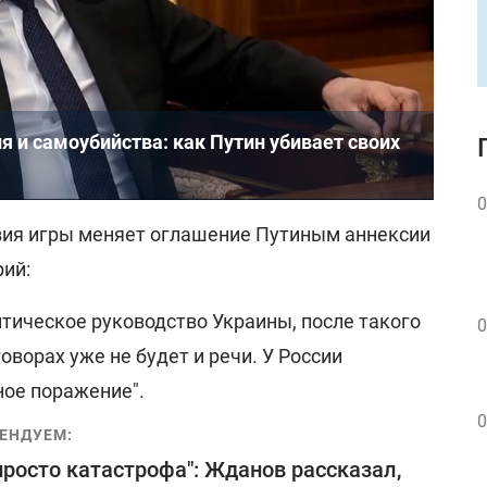
 и самоубийства: как Путин убивает своих
0
овия игры меняет оглашение Путиным аннексии
рий:
тическое руководство Украины, после такого
0
оворах уже не будет и речи. У России
ное поражение".
0
ЕНДУЕМ:
просто катастрофа": Жданов рассказал,