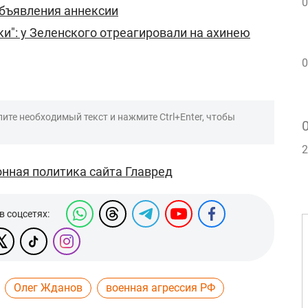
0
объявления аннексии
ки": у Зеленского отреагировали на ахинею
0
ите необходимый текст и нажмите Ctrl+Enter, чтобы
2
нная политика сайта Главред
в соцсетях:
Олег Жданов
военная агрессия РФ