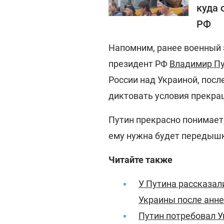
куда 
РФ
Напомним, ранее военный э
президент РФ
Владимир П
России над Украиной, посл
диктовать условия прекра
Путин прекрасно понимает, 
ему нужна будет передышк
Читайте также
У Путина рассказал
Украины после анн
Путин потребовал У