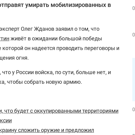
отправят умирать мобилизированных в
0
ксперт Олег Жданов заявил о том, что
0
утин
живёт в ожидании большой победы
е которой он надеется проводить переговоры и
щения огня.
что у России войска, по сути, больше нет, и
а, чтобы собрать новую армию.
0
и, что будет с оккупированными территориями
ексии
краину сложить оружие и предложил