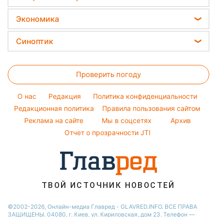
Новости Одессы
Модные ошибки
Салаты
Потап
Все о сале
Новости Харькова
Экономика
Простые блюда
София Ротару
Уборка
Новости Полтавы
Цены на продукты
Легкие десерты
Синоптик
Ольга Сумская
Авто
Новости Сум
Денежная помощь
Напитки
Филипп Киркоров
Прогноз погоды
Стирка
Новости Черкассы
Тарифы
Праздничное меню
Елена Зеленская
Проверить погоду
Магнитные бури
Комнатные растения
Новости Ровно
Курс валют
Ани Лорак
Погода на сегодня
Новости Львова
O нас
Редакция
Политика конфиденциальности
Кейт Миддлтон
Погода на завтра
Редакционная политика
Правила пользования сайтом
Новости Запорожья
Реклама на сайте
Мы в соцсетях
Архив
Пылевая буря
Новости Днепра
Отчет о прозрачности JTI
ТВОЙ ИСТОЧНИК НОВОСТЕЙ
©2002-2026, Онлайн-медиа Главред - GLAVRED.INFO. ВСЕ ПРАВА
ЗАЩИЩЕНЫ. 04080, г. Киев, ул. Кириловская, дом 23. Телефон —