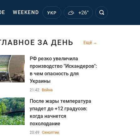
ОЕ
WEEKEND
+26°
УКР
ГЛАВНОЕ ЗА ДЕНЬ
Ещё
РФ резко увеличила
производство "Искандеров":
в чем опасность для
Украины
21:42
Война
После жары температура
упадет до +12 градусов:
когда начнется
похолодание
20:49
Синоптик