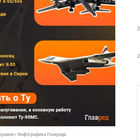
2
2
краине / Инфографика Главреда