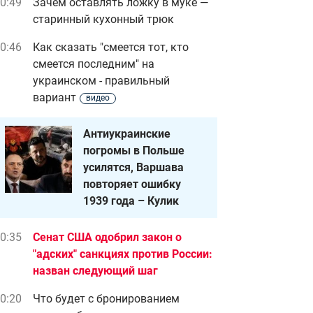
0:49
Зачем оставлять ложку в муке —
старинный кухонный трюк
0:46
Как сказать "смеется тот, кто
смеется последним" на
украинском - правильный
вариант
видео
Антиукраинские
погромы в Польше
усилятся, Варшава
повторяет ошибку
1939 года – Кулик
0:35
Сенат США одобрил закон о
"адских" санкциях против России:
назван следующий шаг
0:20
Что будет с бронированием