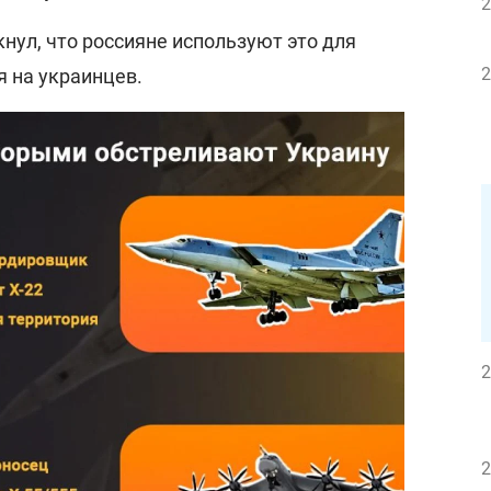
2
нул, что россияне используют это для
2
я на украинцев.
2
2