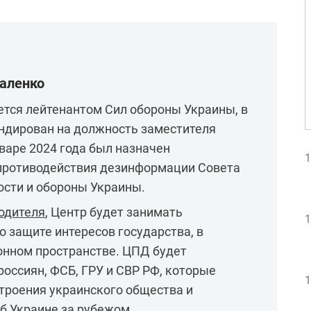
валенко
тся лейтенантом Сил обороны Украины, в
андирован на должность заместителя
варе 2024 года был назначен
1
противодействия дезинформации Совета
ости и обороны Украины.
одителя
, Центр будет занимать
1
 защите интересов государства, в
онном пространстве. ЦПД будет
россиян, ФСБ, ГРУ и СВР РФ, которые
1
троения украинского общества и
б Украине за рубежом.