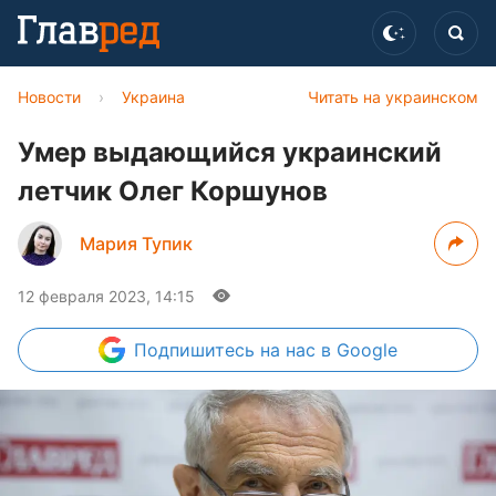
Новости
›
Украина
Читать на украинском
Умер выдающийся украинский
летчик Олег Коршунов
Мария Тупик
12 февраля 2023, 14:15
Подпишитесь
на нас в Google