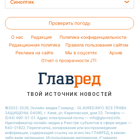
Цены на продукты
Легкие десерты
Синоптик
Новости Днепра
Авто
Ольга Сумская
Денежная помощь
Напитки
Новости Полтавы
Прогноз погоды
Стирка
Филипп Киркоров
Тарифы
Праздничное меню
Проверить погоду
Магнитные бури
Комнатные растения
Елена Зеленская
Курс валют
Погода на сегодня
Ани Лорак
O нас
Редакция
Политика конфиденциальности
Погода на завтра
Редакционная политика
Правила пользования сайтом
Кейт Миддлтон
Реклама на сайте
Мы в соцсетях
Архив
Пылевая буря
Алла Пугачева
Отчет о прозрачности JTI
ТВОЙ ИСТОЧНИК НОВОСТЕЙ
©2002-2026, Онлайн-медиа Главред - GLAVRED.INFO. ВСЕ ПРАВА
ЗАЩИЩЕНЫ. 04080, г. Киев, ул. Кириловская, дом 23. Телефон —
(044) 490-01-01. Адрес электронной почты — info@glavred.info.
Идентификатор онлайн-медиа в Реестре cубъектов в сфере медиа —
R40-01822.
Перепечатка, копирование или воспроизведение
информации, содержащей ссылку на агенство ГЛАВРЕД, в каком-
либо виде запрещено. Использование материалов «Главред»