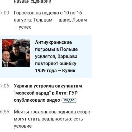
назван сценарий
7:09
Гороскоп на неделю с 10 по 16
августа: Тельцам — шанс, Львам
— успех
Антиукраинские
погромы в Польше
усилятся, Варшава
повторяет ошибку
1939 года – Кулик
7:06
Украина устроила оккупантам
"морской парад" в Ялте: ГУР
опубликовало видео
видео
6:55
Мечты трех знаков зодиака скоро
могут стать реальностью: есть
условие