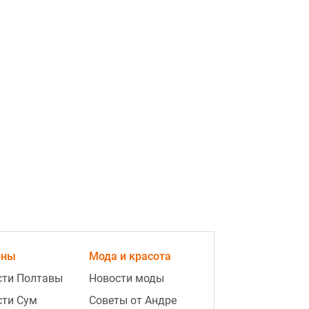
6:16
Доллар замер, а евро резко
подешевел: курс валют на 10
августа
6:11
Продюсеры готовят продолжение
фильма "Майкл": названы сроки
премьеры
6:09
Как Украина может защититься
от российской баллистики: назван
оны
Мода и красота
эффективный сценарий
сти Полтавы
Новости моды
6:08
Рассол в банке с огурцами
сти Сум
Советы от Андре
помутнел: когда лучше сразу