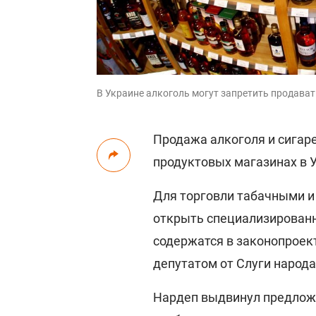
В Украине алкоголь могут запретить продавать
Продажа алкоголя и сигар
продуктовых магазинах в 
Для торговли табачными и
открыть специализированн
содержатся в законопроек
депутатом от Слуги народ
Нардеп выдвинул предложе