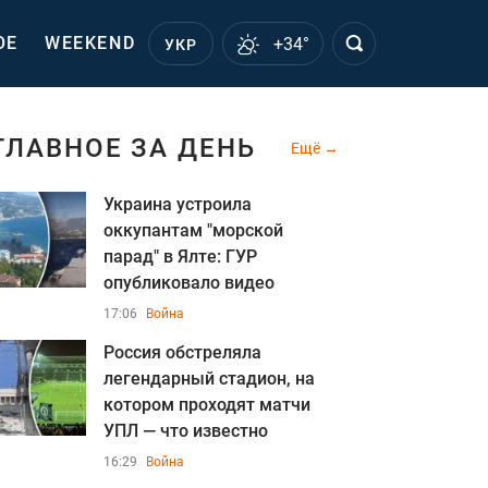
ОЕ
WEEKEND
+34°
УКР
ГЛАВНОЕ ЗА ДЕНЬ
Ещё
Украина устроила
оккупантам "морской
парад" в Ялте: ГУР
опубликовало видео
17:06
Война
Россия обстреляла
легендарный стадион, на
котором проходят матчи
УПЛ — что известно
16:29
Война