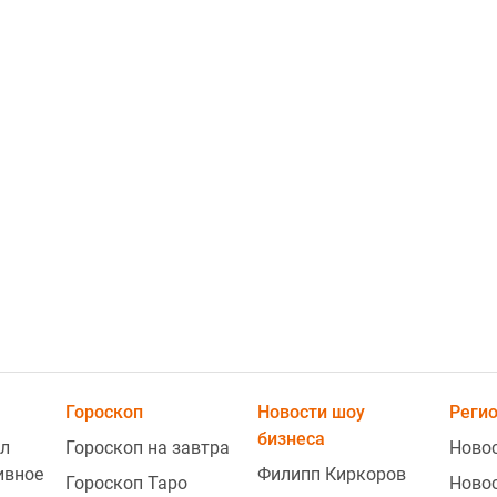
1
1
1
Гороскоп
Новости шоу
Реги
бизнеса
л
Гороскоп на завтра
Ново
1
ивное
Филипп Киркоров
Гороскоп Таро
Ново