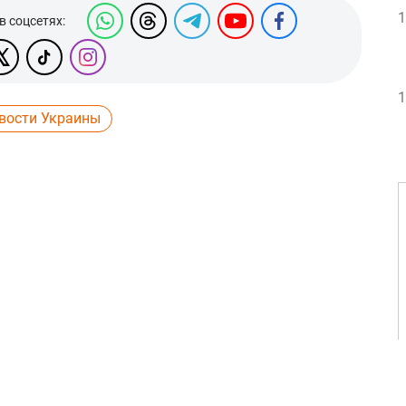
1
в соцсетях:
1
вости Украины