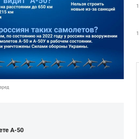
1
1
авред
ете А-50