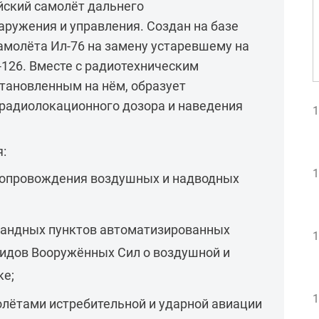
ийский самолёт дальнего
ружения и управления. Создан на базе
амолёта Ил-76 на замену устаревшему на
-126. Вместе с радиотехническим
тановленным на нём, образует
радиолокационного дозора и наведения
1
:
1
сопровождения воздушных и надводных
андных пунктов автоматизированных
1
видов Вооружённых Сил о воздушной и
ке;
1
олётами истребительной и ударной авиации