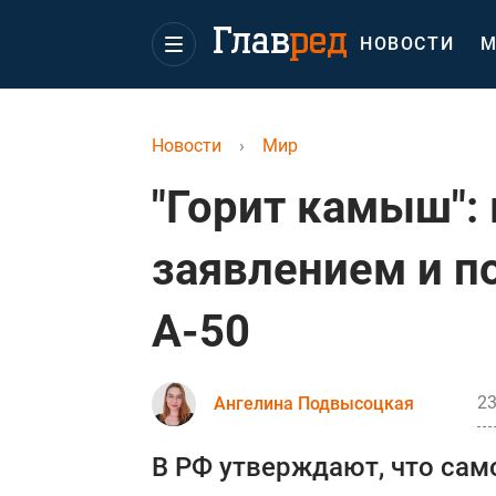
НОВОСТИ
М
Новости
›
Мир
"Горит камыш":
заявлением и п
А-50
23
Ангелина Подвысоцкая
В РФ утверждают, что сам