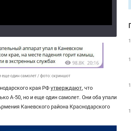
1
1
 еще один самолет / фото: скриншот
1
нодарского края РФ
утверждают
, что
ко А-50, но и еще один самолет. Они оба упали
 Армения Каневского района Краснодарского
1