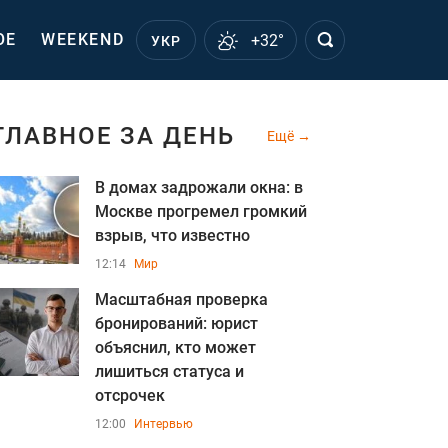
ОЕ
WEEKEND
+32°
УКР
ГЛАВНОЕ ЗА ДЕНЬ
Ещё
В домах задрожали окна: в
Москве прогремел громкий
взрыв, что известно
12:14
Мир
Масштабная проверка
бронирований: юрист
объяснил, кто может
лишиться статуса и
отсрочек
12:00
Интервью