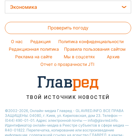
Окрашивание волос
Головоломки
Новости Запорожья
Стирка
Потап
Экономика
Красивый маникюр
Новости Львова
Комнатные растения
София Ротару
Цены на продукты
Модные ошибки
Новости Днепра
Все о сале
Ольга Сумская
Проверить погоду
Денежная помощь
Новости моды
Новости Харькова
Уборка
Филипп Киркоров
Тарифы
Советы от Андре Тана
O нас
Редакция
Политика конфиденциальности
Авто
Елена Зеленская
Курс валют
Редакционная политика
Правила пользования сайтом
Ани Лорак
Реклама на сайте
Мы в соцсетях
Архив
Кейт Миддлтон
Отчет о прозрачности JTI
Алла Пугачева
ТВОЙ ИСТОЧНИК НОВОСТЕЙ
©2002-2026, Онлайн-медиа Главред - GLAVRED.INFO. ВСЕ ПРАВА
ЗАЩИЩЕНЫ. 04080, г. Киев, ул. Кириловская, дом 23. Телефон —
(044) 490-01-01. Адрес электронной почты — info@glavred.info.
Идентификатор онлайн-медиа в Реестре cубъектов в сфере медиа —
R40-01822.
Перепечатка, копирование или воспроизведение
информации, содержащей ссылку на агенство ГЛАВРЕД, в каком-