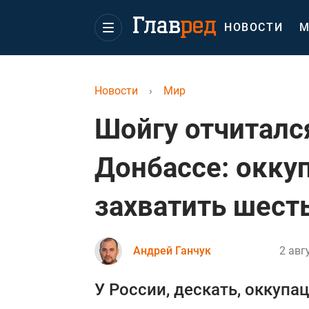
НОВОСТИ
М
Новости
›
Мир
Шойгу отчитался
Донбассе: окку
захватить шест
Андрей Ганчук
2 авг
У России, дескать, оккупац