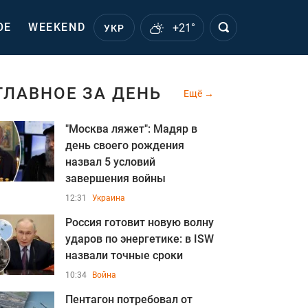
ОЕ
WEEKEND
+21°
УКР
ГЛАВНОЕ ЗА ДЕНЬ
Ещё
"Москва ляжет": Мадяр в
день своего рождения
назва л 5 условий
завершения войны
12:31
Украина
Россия готовит новую волну
ударов по энергетике: в ISW
назвали точные сроки
10:34
Война
Пентагон потребовал от