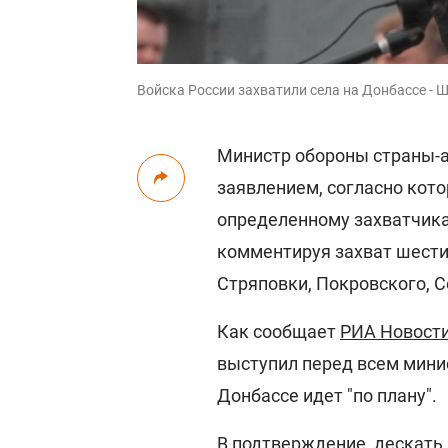
Войска России захватили села на Донбассе - Ш
Министр обороны страны-а
заявлением, согласно кот
определенному захватчикам
комментируя захват шести 
Стряповки, Покровского, С
Как сообщает
РИА Новост
выступил перед всем минис
Донбассе идет "по плану".
В подтверждение, дескать,