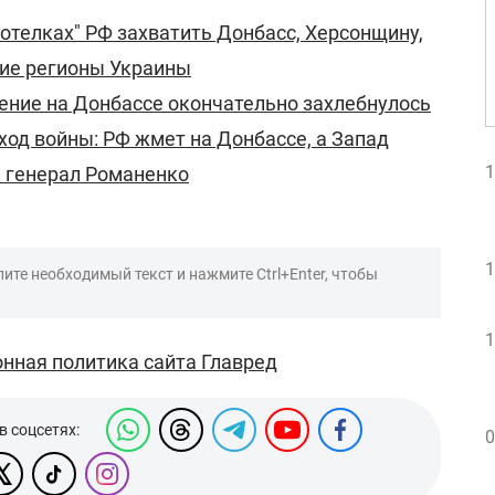
хотелках" РФ захватить Донбасс, Херсонщину,
гие регионы Украины
ение на Донбассе окончательно захлебнулось
ход войны: РФ жмет на Донбассе, а Запад
1
 генерал Романенко
1
ите необходимый текст и нажмите Ctrl+Enter, чтобы
1
нная политика сайта Главред
в соцсетях:
0