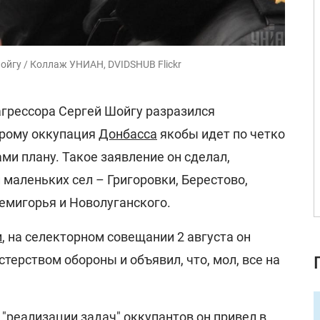
ойгу / Коллаж УНИАН, DVIDSHUB Flickr
грессора Сергей Шойгу разразился
орому оккупация
Донбасса
якобы идет по четко
и плану. Такое заявление он сделал,
маленьких сел – Григоровки, Берестово,
емигорья и Новолуганского.
и
, на селекторном совещании 2 августа он
терством обороны и объявил, что, мол, все на
 "реализации задач" оккупантов он привел в