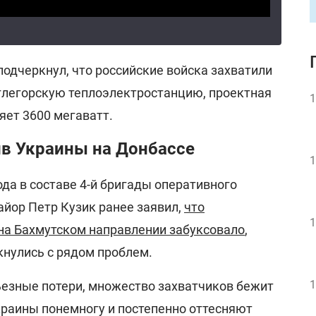
подчеркнул, что российские войска захватили
глегорскую теплоэлектростанцию, проектная
1
яет 3600 мегаватт.
ив Украины на Донбассе
1
да в составе 4-й бригады оперативного
айор Петр Кузик ранее заявил,
что
1
 на Бахмутском направлении забуксовало
,
кнулись с рядом проблем.
1
рьезные потери, множество захватчиков бежит
краины понемногу и постепенно оттесняют