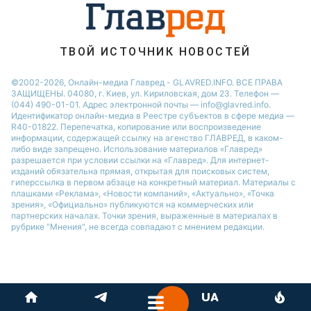
ТВОЙ ИСТОЧНИК НОВОСТЕЙ
©2002-2026, Онлайн-медиа Главред - GLAVRED.INFO. ВСЕ ПРАВА
ЗАЩИЩЕНЫ. 04080, г. Киев, ул. Кириловская, дом 23. Телефон —
(044) 490-01-01. Адрес электронной почты — info@glavred.info.
Идентификатор онлайн-медиа в Реестре cубъектов в сфере медиа —
R40-01822.
Перепечатка, копирование или воспроизведение
информации, содержащей ссылку на агенство ГЛАВРЕД, в каком-
либо виде запрещено. Использование материалов «Главред»
разрешается при условии ссылки на «Главред». Для интернет-
изданий обязательна прямая, открытая для поисковых систем,
гиперссылка в первом абзаце на конкретный материал. Материалы с
плашками «Реклама», «Новости компаний», «Актуально», «Точка
зрения», «Официально» публикуются на коммерческих или
партнерских началах. Точки зрения, выраженные в материалах в
рубрике "Мнения", не всегда совпадают с мнением редакции.