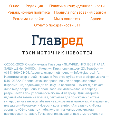
Максим Галкин
Красивый маникюр
O нас
Редакция
Политика конфиденциальности
Пылевая буря
Настя Каменских
Модные ошибки
Редакционная политика
Правила пользования сайтом
Реклама на сайте
Мы в соцсетях
Архив
Новости моды
Отчет о прозрачности JTI
Советы от Андре Тана
ТВОЙ ИСТОЧНИК НОВОСТЕЙ
©2002-2026, Онлайн-медиа Главред - GLAVRED.INFO. ВСЕ ПРАВА
ЗАЩИЩЕНЫ. 04080, г. Киев, ул. Кириловская, дом 23. Телефон —
(044) 490-01-01. Адрес электронной почты — info@glavred.info.
Идентификатор онлайн-медиа в Реестре cубъектов в сфере медиа —
R40-01822.
Перепечатка, копирование или воспроизведение
информации, содержащей ссылку на агенство ГЛАВРЕД, в каком-
либо виде запрещено. Использование материалов «Главред»
разрешается при условии ссылки на «Главред». Для интернет-
изданий обязательна прямая, открытая для поисковых систем,
гиперссылка в первом абзаце на конкретный материал. Материалы с
плашками «Реклама», «Новости компаний», «Актуально», «Точка
зрения», «Официально» публикуются на коммерческих или
партнерских началах. Точки зрения, выраженные в материалах в