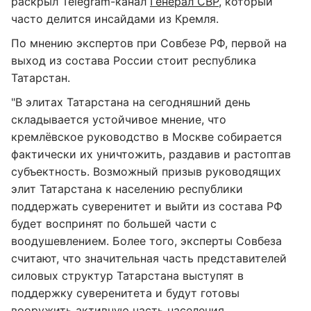
раскрыл Telegram-канал
Генерал СВР
, который
часто делится инсайдами из Кремля.
По мнению экспертов при Совбезе РФ, первой на
выход из состава России стоит республика
Татарстан.
"В элитах Татарстана на сегодняшний день
складывается устойчивое мнение, что
кремлёвское руководство в Москве собирается
фактически их уничтожить, раздавив и растоптав
субъектность. Возможный призыв руководящих
элит Татарстана к населению республики
поддержать суверенитет и выйти из состава РФ
будет воспринят по большей части с
воодушевлением. Более того, эксперты Совбеза
считают, что значительная часть представителей
силовых структур Татарстана выступят в
поддержку суверенитета и будут готовы
вооружить активную часть населения,