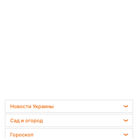
Новости Украины
Политика
Сад и огород
Отключения света
Садовод назвал самое эффективное средство
Гороскоп