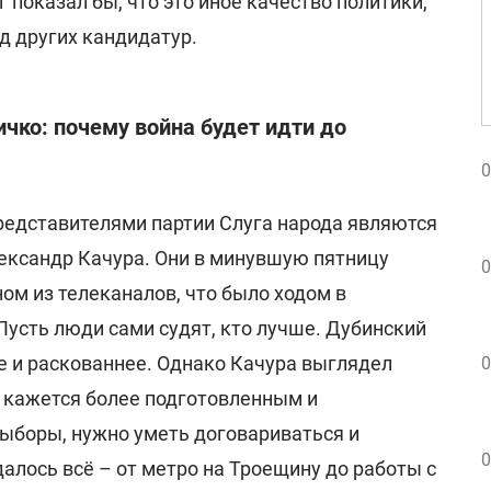
 показал бы, что это иное качество политики,
яд других кандидатур.
ичко: почему война будет идти до
0
едставителями партии Слуга народа являются
ександр Качура. Они в минувшую пятницу
0
ом из телеканалов, что было ходом в
Пусть люди сами судят, кто лучше. Дубинский
е и раскованнее. Однако Качура выглядел
0
 кажется более подготовленным и
выборы, нужно уметь договариваться и
0
алось всё – от метро на Троещину до работы с