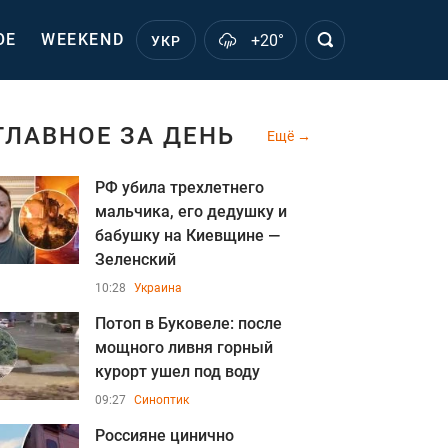
ОЕ
WEEKEND
+20°
УКР
ГЛАВНОЕ ЗА ДЕНЬ
Ещё
РФ убила трехлетнего
мальчика, его дедушку и
бабушку на Киевщине —
Зеленский
10:28
Украина
Потоп в Буковеле: после
мощного ливня горный
курорт ушел под воду
09:27
Синоптик
Россияне цинично