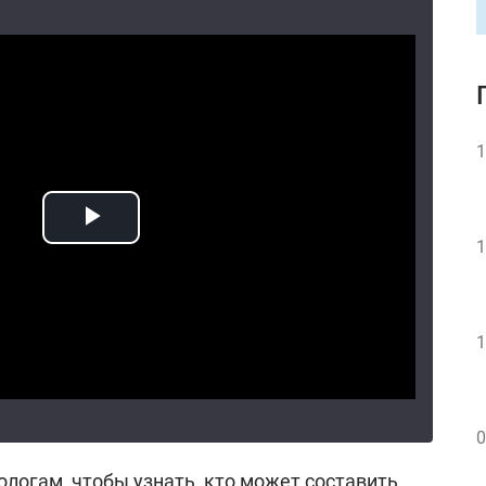
1
1
1
0
ологам, чтобы узнать, кто может составить