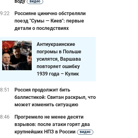
воду
видео
9:22
Россияне цинично обстреляли
поезд "Сумы — Киев": первые
детали о последствиях
Антиукраинские
погромы в Польше
усилятся, Варшава
повторяет ошибку
1939 года – Кулик
8:51
Россия продолжит бить
баллистикой: Свитан раскрыл, что
может изменить ситуацию
8:46
Прогремело не менее десяти
взрывов: после атаки горят два
крупнейших НПЗ в России
видео