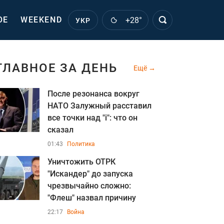
ОЕ
WEEKEND
+28°
УКР
ГЛАВНОЕ ЗА ДЕНЬ
Ещё
После резонанса вокруг
НАТО Залужный расставил
все точки над "i": что он
сказал
01:43
Политика
Уничтожить ОТРК
"Искандер" до запуска
чрезвычайно сложно:
"Флеш" назвал причину
22:17
Война