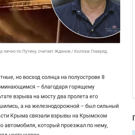
 лично по Путину, считает Жданов / Коллаж Главред,
ные, но восход солнца на полуострове 8
поминающимся – благодаря горящему
тате взрыва на мосту два пролета его
шились, а на железнодорожной – был сильный
асти Крыма связали взрывы на Крымском
о автомобиля, который проезжал по нему,
 ряд нестыковок.