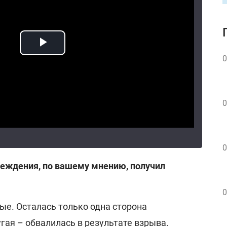
0
0
0
еждения, по вашему мнению, получил
0
ые. Осталась только одна сторона
гая – обвалилась в результате взрыва.