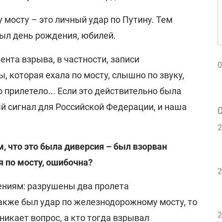
мосту – это личный удар по Путину. Тем
был день рождения, юбилей.
нта взрыва, в частности, записи
0
 которая ехала по мосту, слышно по звуку,
о прилетело... Если это действительно была
ый сигнал для Российской Федерации, и наша
2
м, что это была диверсия – был взорван
 по мосту, ошибочна?
2
ениям: разрушены два пролета
также был удар по железнодорожному мосту, то
2
никает вопрос, а кто тогда взрывал