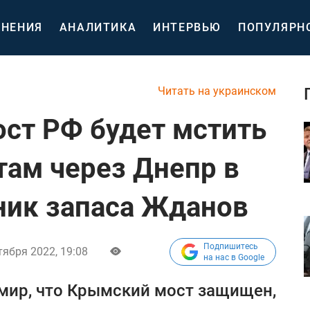
НЕНИЯ
АНАЛИТИКА
ИНТЕРВЬЮ
ПОПУЛЯРН
Читать на украинском
ст РФ будет мстить
там через Днепр в
ник запаса Жданов
Подпишитесь
тября 2022, 19:08
на нас в Google
 мир, что Крымский мост защищен,