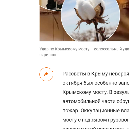
Удар по Крымскому мосту – колоссальный удар
скриншот
Рассветы в Крыму невероят
октября был особенно за
Крымскому мосту. В резуль
автомобильной части обру
пожар. Оккупационные вл
мосту с подрывом грузовог
однако в этой версии есть