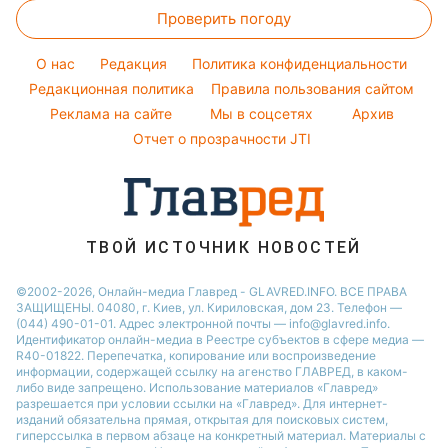
Настя Каменских
Погода на сегодня
Простые блюда
Проверить погоду
Окрашивание волос
Новости Полтавы
Виталий Козловский
Погода на завтра
Красивый маникюр
Новости Одессы
O нас
Редакция
Политика конфиденциальности
Пылевая буря
Модные ошибки
Редакционная политика
Правила пользования сайтом
Новости Сум
Реклама на сайте
Мы в соцсетях
Архив
Новости моды
Новости Черкассы
Отчет о прозрачности JTI
Советы от Андре Тана
ТВОЙ ИСТОЧНИК НОВОСТЕЙ
©2002-2026, Онлайн-медиа Главред - GLAVRED.INFO. ВСЕ ПРАВА
ЗАЩИЩЕНЫ. 04080, г. Киев, ул. Кириловская, дом 23. Телефон —
(044) 490-01-01. Адрес электронной почты — info@glavred.info.
Идентификатор онлайн-медиа в Реестре cубъектов в сфере медиа —
R40-01822.
Перепечатка, копирование или воспроизведение
информации, содержащей ссылку на агенство ГЛАВРЕД, в каком-
либо виде запрещено. Использование материалов «Главред»
разрешается при условии ссылки на «Главред». Для интернет-
изданий обязательна прямая, открытая для поисковых систем,
гиперссылка в первом абзаце на конкретный материал. Материалы с