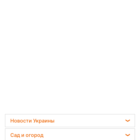
Новости Украины
Отключения света
Сад и огород