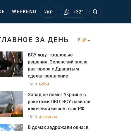
ОЕ
WEEKEND
+32°
УКР
ГЛАВНОЕ ЗА ДЕНЬ
Ещё
ВСУ ждут кадровые
решения: Зеленский после
разговора с Драпатым
сделал заявление
15:10
Война
Запад не помог Украине с
ракетами ПВО: ВСУ назвали
ключевой вызов атак РФ
15:10
Аналитика
В домах задрожали окна: в