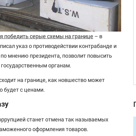
я победить серые схемы на границе
– в
писал указ о противодействии контрабанде и
 по мнению президента, позволит повысить
к государственным органам.
сходит на границе, как новшество может
о будет с ценами.
азу
оррупцией станет отмена так называемых
 таможенного оформления товаров.