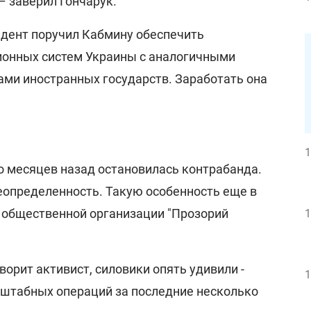
– заверил Гончарук.
идент поручил Кабмину обеспечить
онных систем Украины с аналогичными
и иностранных государств. Заработать она
1
о месяцев назад остановилась контрабанда.
еопределенность. Такую особенность еще в
 общественной организации "Прозорий
1
ворит активист, силовики опять удивили -
1
сштабных операций за последние несколько