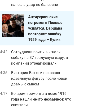
нанесла удар по балерине
Антиукраинские
погромы в Польше
усилятся, Варшава
повторяет ошибку
1939 года – Кулик
4:42
Сотрудники почты выгнали
собаку на 37-градусную жару: в
компании отреагировали
4:35
Виктория Бекхэм показала
идеальную фигуру после новой
драмы с сыном
4:17
Во время ремонта в доме 1916
года нашли нечто необычное: что
спрятали