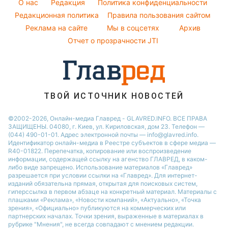
Виталий Козловский
O нас
Редакция
Политика конфиденциальности
Новости Сум
Народные приметы
Редакционная политика
Правила пользования сайтом
Потап
Новости Тернополя
Реклама на сайте
Мы в соцсетях
Архив
Все о шоу-бизнесе
София Ротару
Новости Черкассы
Отчет о прозрачности JTI
Новости Житомира
Новости Ровно
Новости Одессы
ТВОЙ ИСТОЧНИК НОВОСТЕЙ
Новости Запорожья
©2002-2026, Онлайн-медиа Главред - GLAVRED.INFO. ВСЕ ПРАВА
ЗАЩИЩЕНЫ. 04080, г. Киев, ул. Кириловская, дом 23. Телефон —
(044) 490-01-01. Адрес электронной почты — info@glavred.info.
Идентификатор онлайн-медиа в Реестре cубъектов в сфере медиа —
R40-01822.
Перепечатка, копирование или воспроизведение
информации, содержащей ссылку на агенство ГЛАВРЕД, в каком-
либо виде запрещено. Использование материалов «Главред»
разрешается при условии ссылки на «Главред». Для интернет-
изданий обязательна прямая, открытая для поисковых систем,
гиперссылка в первом абзаце на конкретный материал. Материалы с
плашками «Реклама», «Новости компаний», «Актуально», «Точка
зрения», «Официально» публикуются на коммерческих или
партнерских началах. Точки зрения, выраженные в материалах в
рубрике "Мнения", не всегда совпадают с мнением редакции.