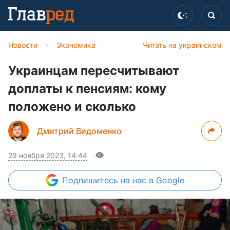
Новости
›
Экономика
Читать на украинском
Украинцам пересчитывают
доплаты к пенсиям: кому
положено и сколько
Дмитрий Видоменко
29 ноября 2023, 14:44
Подпишитесь
на нас в Google