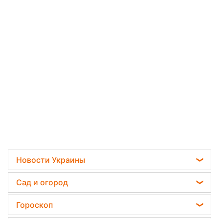
Новости Украины
Мобилизация
Сад и огород
Политика
Садовод назвал самое эффективное средство
Гороскоп
Отключения света
против сорняков