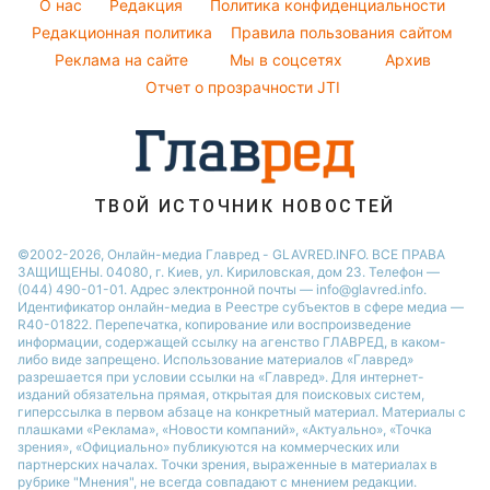
Алла Пугачева
O нас
Редакция
Политика конфиденциальности
Пылевая буря
Модные ошибки
Редакционная политика
Правила пользования сайтом
Максим Галкин
Реклама на сайте
Мы в соцсетях
Архив
Новости моды
Настя Каменских
Отчет о прозрачности JTI
Советы от Андре Тана
ТВОЙ ИСТОЧНИК НОВОСТЕЙ
©2002-2026, Онлайн-медиа Главред - GLAVRED.INFO. ВСЕ ПРАВА
ЗАЩИЩЕНЫ. 04080, г. Киев, ул. Кириловская, дом 23. Телефон —
(044) 490-01-01. Адрес электронной почты — info@glavred.info.
Идентификатор онлайн-медиа в Реестре cубъектов в сфере медиа —
R40-01822.
Перепечатка, копирование или воспроизведение
информации, содержащей ссылку на агенство ГЛАВРЕД, в каком-
либо виде запрещено. Использование материалов «Главред»
разрешается при условии ссылки на «Главред». Для интернет-
изданий обязательна прямая, открытая для поисковых систем,
гиперссылка в первом абзаце на конкретный материал. Материалы с
плашками «Реклама», «Новости компаний», «Актуально», «Точка
зрения», «Официально» публикуются на коммерческих или
партнерских началах. Точки зрения, выраженные в материалах в
рубрике "Мнения", не всегда совпадают с мнением редакции.