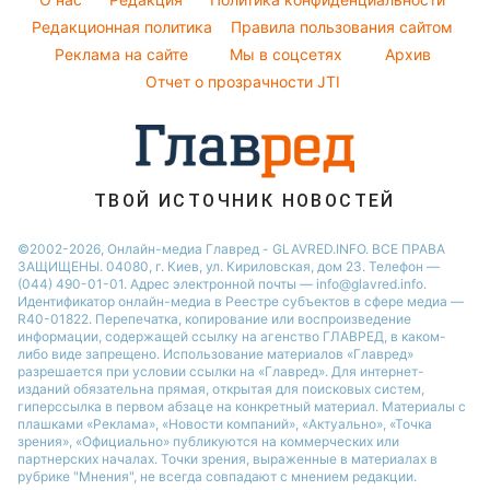
Легкие десерты
Новости Полтавы
Народные приметы
Редакционная политика
Настя Каменских
Правила пользования сайтом
Напитки
Реклама на сайте
Мы в соцсетях
Архив
Все о шоу-бизнесе
Виталий Козловский
Отчет о прозрачности JTI
Потап
София Ротару
Ольга Сумская
ТВОЙ ИСТОЧНИК НОВОСТЕЙ
©2002-2026, Онлайн-медиа Главред - GLAVRED.INFO. ВСЕ ПРАВА
ЗАЩИЩЕНЫ. 04080, г. Киев, ул. Кириловская, дом 23. Телефон —
(044) 490-01-01. Адрес электронной почты — info@glavred.info.
Идентификатор онлайн-медиа в Реестре cубъектов в сфере медиа —
R40-01822.
Перепечатка, копирование или воспроизведение
информации, содержащей ссылку на агенство ГЛАВРЕД, в каком-
либо виде запрещено. Использование материалов «Главред»
разрешается при условии ссылки на «Главред». Для интернет-
изданий обязательна прямая, открытая для поисковых систем,
гиперссылка в первом абзаце на конкретный материал. Материалы с
плашками «Реклама», «Новости компаний», «Актуально», «Точка
зрения», «Официально» публикуются на коммерческих или
партнерских началах. Точки зрения, выраженные в материалах в
рубрике "Мнения", не всегда совпадают с мнением редакции.