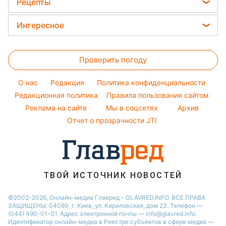
Ани Лорак
Рецепты
Новости Ровно
Новости моды
Кейт Миддлтон
Закуски
Новости Львова
Интересное
Советы от Андре Тана
Алла Пугачева
Салаты
Новости Запорожья
Головоломки
Женские стрижки
Максим Галкин
Простые блюда
Новости Днепра
Проверить погоду
Тесты по картинке
Окрашивание волос
Настя Каменских
Легкие десерты
Новости Тернополя
Оптические иллюзии
Красивый маникюр
Виталий Козловский
O нас
Редакция
Политика конфиденциальности
Напитки
Новости Житомира
Народные приметы
Редакционная политика
Правила пользования сайтом
Потап
Праздничное меню
Новости Одессы
Реклама на сайте
Мы в соцсетях
Архив
Все о шоу-бизнесе
София Ротару
Новости Харькова
Отчет о прозрачности JTI
Новости Полтавы
ТВОЙ ИСТОЧНИК НОВОСТЕЙ
©2002-2026, Онлайн-медиа Главред - GLAVRED.INFO. ВСЕ ПРАВА
ЗАЩИЩЕНЫ. 04080, г. Киев, ул. Кириловская, дом 23. Телефон —
(044) 490-01-01. Адрес электронной почты — info@glavred.info.
Идентификатор онлайн-медиа в Реестре cубъектов в сфере медиа —