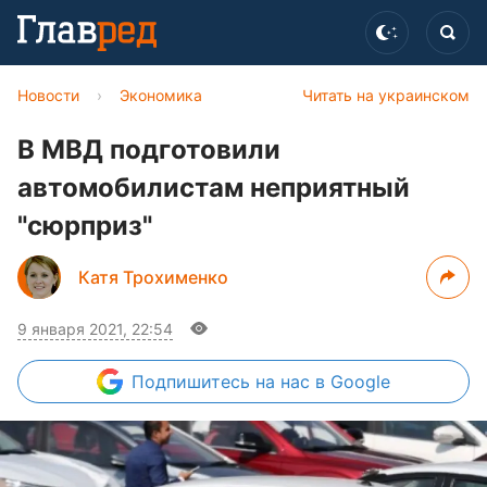
Новости
›
Экономика
Читать на украинском
В МВД подготовили
автомобилистам неприятный
"сюрприз"
Катя Трохименко
9 января 2021, 22:54
Подпишитесь
на нас в Google