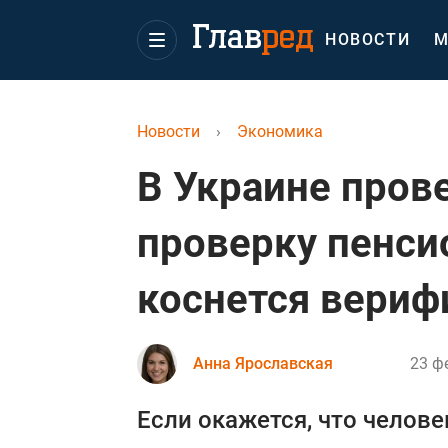
НОВОСТИ
М
Новости
›
Экономика
В Украине пров
проверку пенси
коснется вериф
Анна Ярославская
23 ф
Если окажется, что челов