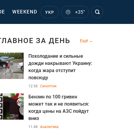
ОЕ
WEEKEND
+35°
УКР
ГЛАВНОЕ ЗА ДЕНЬ
Ещё
Похолодание и сильные
дожди накрывают Украину:
когда жара отступит
повсюду
12:58
Синоптик
Бензин по 100 гривен
может так и не появиться:
когда цены на АЗС пойдут
вниз
11:48
Аналитика