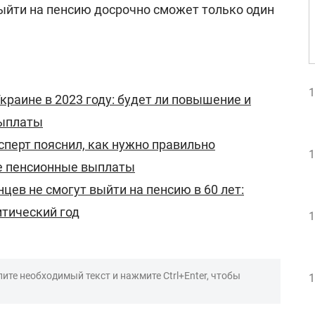
выйти на пенсию досрочно сможет только один
1
краине в 2023 году: будет ли повышение и
выплаты
сперт пояснил, как нужно правильно
1
е пенсионные выплаты
цев не смогут выйти на пенсию в 60 лет:
итический год
1
ите необходимый текст и нажмите Ctrl+Enter, чтобы
1