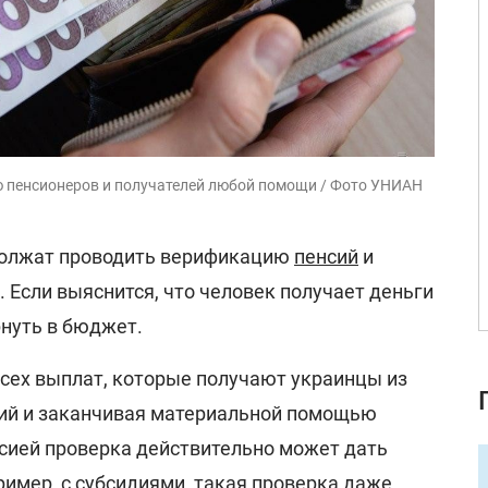
 пенсионеров и получателей любой помощи / Фото УНИАН
одолжат проводить верификацию
пенсий
и
 Если выяснится, что человек получает деньги
рнуть в бюджет.
всех выплат, которые получают украинцы из
сий и заканчивая материальной помощью
нсией проверка действительно может дать
пример, с субсидиями, такая проверка даже