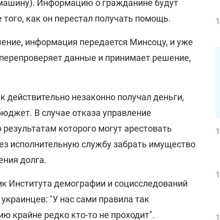
 машину). Информацию о гражданине будут
е того, как он перестал получать помощь.
1
ение, информация передается Минсоцу, и уже
перепроверяет данные и принимает решение,
ек действительно незаконно получал деньги,
 бюджет. В случае отказа управление
о результатам которого могут арестовать
1
рез исполнительную службу забрать имущество
ения долга.
1
к Института демографии и социсследований
украинцев: "У нас сами правила так
ю крайне редко кто-то не проходит".
1