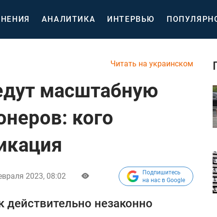
НЕНИЯ
АНАЛИТИКА
ИНТЕРВЬЮ
ПОПУЛЯРН
Читать на украинском
едут масштабную
онеров: кого
икация
Подпишитесь
евраля 2023, 08:02
на нас в Google
ек действительно незаконно