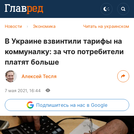
Новости
›
Экономика
Читать на украинском
В Украине взвинтили тарифы на
коммуналку: за что потребители
платят больше
Алексей Тесля
7 мая 2021, 16:44
Подпишитесь
на нас в Google