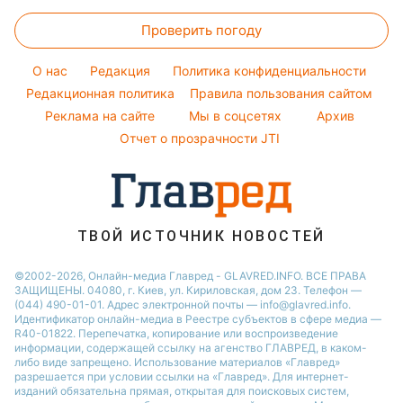
Головоломки
Женские стрижки
Максим Галкин
Простые блюда
Новости Днепра
Проверить погоду
Тесты по картинке
Окрашивание волос
Настя Каменских
Легкие десерты
Новости Тернополя
Оптические иллюзии
Красивый маникюр
Виталий Козловский
O нас
Редакция
Политика конфиденциальности
Напитки
Новости Житомира
Народные приметы
Редакционная политика
Правила пользования сайтом
Потап
Праздничное меню
Новости Одессы
Реклама на сайте
Мы в соцсетях
Архив
Все о шоу-бизнесе
София Ротару
Новости Харькова
Отчет о прозрачности JTI
Новости Полтавы
ТВОЙ ИСТОЧНИК НОВОСТЕЙ
©2002-2026, Онлайн-медиа Главред - GLAVRED.INFO. ВСЕ ПРАВА
ЗАЩИЩЕНЫ. 04080, г. Киев, ул. Кириловская, дом 23. Телефон —
(044) 490-01-01. Адрес электронной почты — info@glavred.info.
Идентификатор онлайн-медиа в Реестре cубъектов в сфере медиа —
R40-01822.
Перепечатка, копирование или воспроизведение
информации, содержащей ссылку на агенство ГЛАВРЕД, в каком-
либо виде запрещено. Использование материалов «Главред»
разрешается при условии ссылки на «Главред». Для интернет-
изданий обязательна прямая, открытая для поисковых систем,