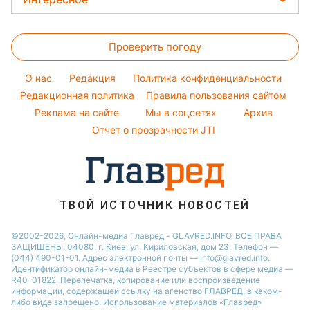
Советы от Андре Тана
Алла Пугачева
Салаты
Новости Запорожья
Головоломки
Женские стрижки
Максим Галкин
Простые блюда
Новости Днепра
Проверить погоду
Тесты по картинке
Окрашивание волос
Настя Каменских
Легкие десерты
Новости Тернополя
Оптические иллюзии
Красивый маникюр
Виталий Козловский
O нас
Редакция
Политика конфиденциальности
Напитки
Новости Житомира
Народные приметы
Редакционная политика
Правила пользования сайтом
Потап
Праздничное меню
Новости Одессы
Реклама на сайте
Мы в соцсетях
Архив
Все о шоу-бизнесе
София Ротару
Новости Харькова
Отчет о прозрачности JTI
Новости Полтавы
ТВОЙ ИСТОЧНИК НОВОСТЕЙ
©2002-2026, Онлайн-медиа Главред - GLAVRED.INFO. ВСЕ ПРАВА
ЗАЩИЩЕНЫ. 04080, г. Киев, ул. Кириловская, дом 23. Телефон —
(044) 490-01-01. Адрес электронной почты — info@glavred.info.
Идентификатор онлайн-медиа в Реестре cубъектов в сфере медиа —
R40-01822.
Перепечатка, копирование или воспроизведение
информации, содержащей ссылку на агенство ГЛАВРЕД, в каком-
либо виде запрещено. Использование материалов «Главред»