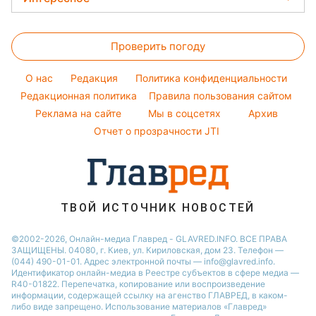
Советы от Андре Тана
Алла Пугачева
Салаты
Новости Запорожья
Головоломки
Женские стрижки
Максим Галкин
Простые блюда
Новости Днепра
Проверить погоду
Тесты по картинке
Окрашивание волос
Настя Каменских
Легкие десерты
Новости Тернополя
Оптические иллюзии
Красивый маникюр
Виталий Козловский
O нас
Редакция
Политика конфиденциальности
Напитки
Новости Житомира
Народные приметы
Редакционная политика
Правила пользования сайтом
Потап
Праздничное меню
Новости Одессы
Реклама на сайте
Мы в соцсетях
Архив
Все о шоу-бизнесе
София Ротару
Новости Харькова
Отчет о прозрачности JTI
Новости Полтавы
ТВОЙ ИСТОЧНИК НОВОСТЕЙ
©2002-2026, Онлайн-медиа Главред - GLAVRED.INFO. ВСЕ ПРАВА
ЗАЩИЩЕНЫ. 04080, г. Киев, ул. Кириловская, дом 23. Телефон —
(044) 490-01-01. Адрес электронной почты — info@glavred.info.
Идентификатор онлайн-медиа в Реестре cубъектов в сфере медиа —
R40-01822.
Перепечатка, копирование или воспроизведение
информации, содержащей ссылку на агенство ГЛАВРЕД, в каком-
либо виде запрещено. Использование материалов «Главред»