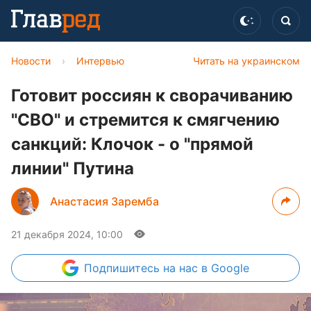
Новости
›
Интервью
Читать на украинском
Готовит россиян к сворачиванию
"СВО" и стремится к смягчению
санкций: Клочок - о "прямой
линии" Путина
Анастасия Заремба
21 декабря 2024, 10:00
Подпишитесь
на нас в Google