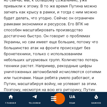
но сейчас мы, к большому сожалению, уже
привыкли к этому. В то же время Путина можно
загнать как крысу в рамки, и тогда с ним можно
будет делать, что угодно. Сейчас он ограничен
рамками экономики и ресурсов. Его ВПК не
способен масштабировать производство
достаточно быстро. Он говорит о проблемах
Украины, но сам имеет еще большие, потому что
большинство атак на фронте происходит без
бронетехники, только с использованием
небольших штурмовых групп. Количество потерь
техники растет. Например, рекордные цифры
уничтоженных автомобилей исчисляются сотнями
или тысячами. Наши ребята умело работают, и
Путин, масштабируя войну, не успевает за этим.
Поэтому, несмотря на всю его риторику, Путин
сталкивается с серьезными проблемами, и даже
помощь со стороны Северной Кореи не решит его
ГЛАВНАЯ
TELEGRAM
ЯЗЫК
ВАЖНОЕ