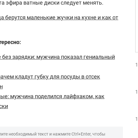
а эфира ватные диски следует менять.
а берутся маленькие жучки на кухне и как от
тересно:
e без зарядки: мужчина показал гениальный
1
зачем кладут губку для посуды в отсек
н
1
вые: мужчина поделился лайфхаком, как
ски
1
ите необходимый текст и нажмите Ctrl+Enter, чтобы