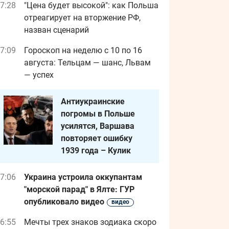
7:28
"Цена будет высокой": как Польша
отреагирует на вторжение РФ,
назван сценарий
7:09
Гороскоп на неделю с 10 по 16
августа: Тельцам — шанс, Львам
— успех
Антиукраинские
погромы в Польше
усилятся, Варшава
повторяет ошибку
1939 года – Кулик
7:06
Украина устроила оккупантам
"морской парад" в Ялте: ГУР
опубликовало видео
видео
6:55
Мечты трех знаков зодиака скоро