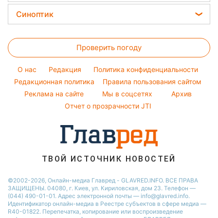
Новости Харькова
Уборка
София Ротару
Цены на продукты
Легкие десерты
Синоптик
Новости Днепра
Авто
Ольга Сумская
Денежная помощь
Напитки
Новости Полтавы
Прогноз погоды
Стирка
Филипп Киркоров
Тарифы
Праздничное меню
Проверить погоду
Магнитные бури
Комнатные растения
Елена Зеленская
Курс валют
Погода на сегодня
Ани Лорак
O нас
Редакция
Политика конфиденциальности
Погода на завтра
Редакционная политика
Правила пользования сайтом
Кейт Миддлтон
Реклама на сайте
Мы в соцсетях
Архив
Пылевая буря
Алла Пугачева
Отчет о прозрачности JTI
ТВОЙ ИСТОЧНИК НОВОСТЕЙ
©2002-2026, Онлайн-медиа Главред - GLAVRED.INFO. ВСЕ ПРАВА
ЗАЩИЩЕНЫ. 04080, г. Киев, ул. Кириловская, дом 23. Телефон —
(044) 490-01-01. Адрес электронной почты — info@glavred.info.
Идентификатор онлайн-медиа в Реестре cубъектов в сфере медиа —
R40-01822.
Перепечатка, копирование или воспроизведение