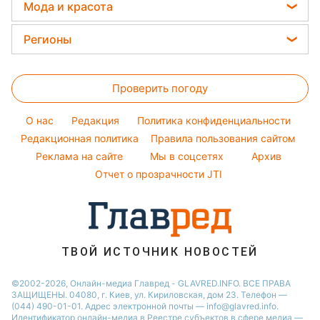
Цены на продукты
Погода на завтра
Мода и красота
Авто
Ани Лорак
Денежная помощь
Пылевая буря
Женские стрижки
Стирка
Регионы
Кейт Миддлтон
Тарифы
Окрашивание волос
Комнатные растения
Алла Пугачева
Новости Харькова
Курс валют
Красивый маникюр
Максим Галкин
Проверить погоду
Новости Полтавы
Модные ошибки
Настя Каменских
Новости Сум
O нас
Редакция
Политика конфиденциальности
Новости моды
Виталий Козловский
Новости Черкассы
Редакционная политика
Правила пользования сайтом
Советы от Андре Тана
Реклама на сайте
Мы в соцсетях
Архив
Новости Львова
Отчет о прозрачности JTI
Новости Ровно
Новости Днепра
Новости Запорожья
Новости Тернополя
ТВОЙ ИСТОЧНИК НОВОСТЕЙ
Новости Житомира
©2002-2026, Онлайн-медиа Главред - GLAVRED.INFO. ВСЕ ПРАВА
ЗАЩИЩЕНЫ. 04080, г. Киев, ул. Кириловская, дом 23. Телефон —
Новости Одессы
(044) 490-01-01. Адрес электронной почты — info@glavred.info.
Идентификатор онлайн-медиа в Реестре cубъектов в сфере медиа —