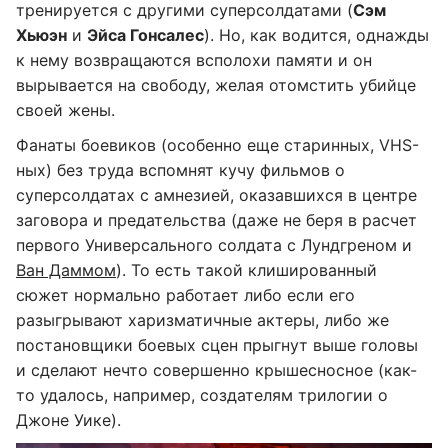
тренируется с другими суперсолдатами (
Сэм
Хьюэн
и
Эйса Гонсалес
). Но, как водится, однажды
к нему возвращаются всполохи памяти и он
вырывается на свободу, желая отомстить убийце
своей жены.
Фанаты боевиков (особенно еще старинных, VHS-
ных) без труда вспомнят кучу фильмов о
суперсолдатах с амнезией, оказавшихся в центре
заговора и предательства (даже не беря в расчет
первого Универсального солдата с Лундгреном и
Ван Даммом
). То есть такой клишированный
сюжет нормально работает либо если его
разыгрывают харизматичные актеры, либо же
постановщики боевых сцен прыгнут выше головы
и сделают нечто совершенно крышесносное (как-
то удалось, например, создателям трилогии о
Джоне Уике).