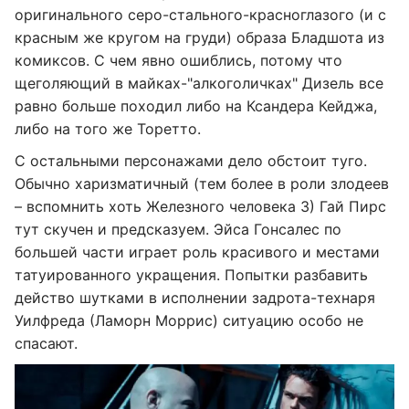
оригинального серо-стального-красноглазого (и с
красным же кругом на груди) образа Бладшота из
комиксов. С чем явно ошиблись, потому что
щеголяющий в майках-"алкоголичках" Дизель все
равно больше походил либо на Ксандера Кейджа,
либо на того же Торетто.
С остальными персонажами дело обстоит туго.
Обычно харизматичный (тем более в роли злодеев
– вспомнить хоть Железного человека 3) Гай Пирс
тут скучен и предсказуем. Эйса Гонсалес по
большей части играет роль красивого и местами
татуированного укращения. Попытки разбавить
действо шутками в исполнении задрота-технаря
Уилфреда (Ламорн Моррис) ситуацию особо не
спасают.