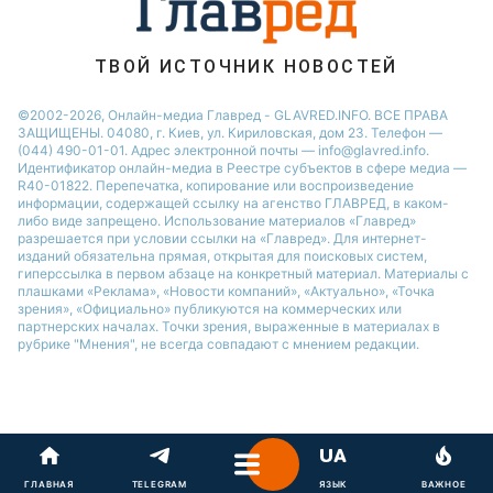
Новости Запорожья
Новости Тернополя
ТВОЙ ИСТОЧНИК НОВОСТЕЙ
Новости Житомира
©2002-2026, Онлайн-медиа Главред - GLAVRED.INFO. ВСЕ ПРАВА
ЗАЩИЩЕНЫ. 04080, г. Киев, ул. Кириловская, дом 23. Телефон —
Новости Одессы
(044) 490-01-01. Адрес электронной почты — info@glavred.info.
Идентификатор онлайн-медиа в Реестре cубъектов в сфере медиа —
R40-01822.
Перепечатка, копирование или воспроизведение
информации, содержащей ссылку на агенство ГЛАВРЕД, в каком-
либо виде запрещено. Использование материалов «Главред»
разрешается при условии ссылки на «Главред». Для интернет-
изданий обязательна прямая, открытая для поисковых систем,
гиперссылка в первом абзаце на конкретный материал. Материалы с
плашками «Реклама», «Новости компаний», «Актуально», «Точка
зрения», «Официально» публикуются на коммерческих или
партнерских началах. Точки зрения, выраженные в материалах в
рубрике "Мнения", не всегда совпадают с мнением редакции.
ГЛАВНАЯ
TELEGRAM
ЯЗЫК
ВАЖНОЕ