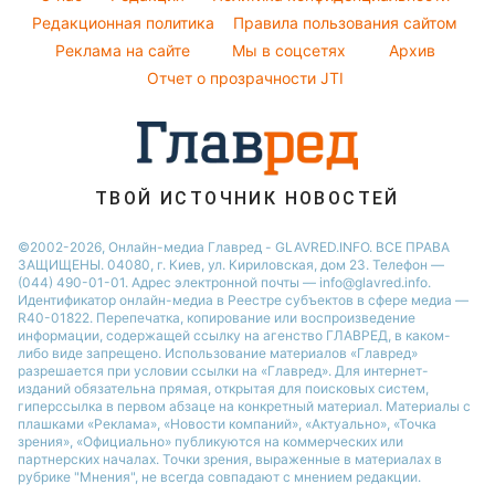
Новости Днепра
Народные приметы
Редакционная политика
Правила пользования сайтом
Новости Черкассы
Реклама на сайте
Мы в соцсетях
Архив
Все о шоу-бизнесе
Новости Тернополя
Отчет о прозрачности JTI
Новости Ровно
Новости Житомира
Новости Запорожья
ТВОЙ ИСТОЧНИК НОВОСТЕЙ
Новости Одессы
©2002-2026, Онлайн-медиа Главред - GLAVRED.INFO. ВСЕ ПРАВА
ЗАЩИЩЕНЫ. 04080, г. Киев, ул. Кириловская, дом 23. Телефон —
(044) 490-01-01. Адрес электронной почты — info@glavred.info.
Идентификатор онлайн-медиа в Реестре cубъектов в сфере медиа —
R40-01822.
Перепечатка, копирование или воспроизведение
информации, содержащей ссылку на агенство ГЛАВРЕД, в каком-
либо виде запрещено. Использование материалов «Главред»
разрешается при условии ссылки на «Главред». Для интернет-
изданий обязательна прямая, открытая для поисковых систем,
гиперссылка в первом абзаце на конкретный материал. Материалы с
плашками «Реклама», «Новости компаний», «Актуально», «Точка
зрения», «Официально» публикуются на коммерческих или
партнерских началах. Точки зрения, выраженные в материалах в
рубрике "Мнения", не всегда совпадают с мнением редакции.