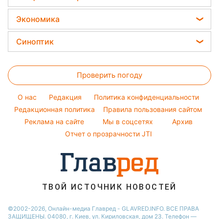
София Ротару
Новости моды
Салаты
Оптические иллюзии
Новости Тернополя
Все о сале
Ольга Сумская
Экономика
Простые блюда
Новости Черкассы
Уборка
Филипп Киркоров
Цены на продукты
Легкие десерты
Синоптик
Новости Житомира
Авто
Елена Зеленская
Денежная помощь
Напитки
Новости Ровно
Прогноз погоды
Стирка
Ани Лорак
Тарифы
Праздничное меню
Проверить погоду
Магнитные бури
Комнатные растения
Кейт Миддлтон
Курс валют
Погода на сегодня
Алла Пугачева
O нас
Редакция
Политика конфиденциальности
Погода на завтра
Редакционная политика
Правила пользования сайтом
Максим Галкин
Реклама на сайте
Мы в соцсетях
Архив
Пылевая буря
Настя Каменских
Отчет о прозрачности JTI
ТВОЙ ИСТОЧНИК НОВОСТЕЙ
©2002-2026, Онлайн-медиа Главред - GLAVRED.INFO. ВСЕ ПРАВА
ЗАЩИЩЕНЫ. 04080, г. Киев, ул. Кириловская, дом 23. Телефон —