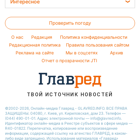
Все о сале
Интересное
Модные ошибки
Алла Пугачева
Новости Львова
Уборка
Головоломки
Новости моды
Максим Галкин
Новости Полтавы
Проверить погоду
Тесты по картинке
Советы от Андре Тана
Настя Каменских
Новости Днепра
Оптические иллюзии
Женские стрижки
Виталий Козловский
O нас
Редакция
Политика конфиденциальности
Новости Сум
Народные приметы
Редакционная политика
Правила пользования сайтом
Потап
Новости Тернополя
Реклама на сайте
Мы в соцсетях
Архив
Все о шоу-бизнесе
София Ротару
Новости Черкассы
Отчет о прозрачности JTI
Новости Житомира
Новости Ровно
Новости Одессы
ТВОЙ ИСТОЧНИК НОВОСТЕЙ
Новости Запорожья
©2002-2026, Онлайн-медиа Главред - GLAVRED.INFO. ВСЕ ПРАВА
ЗАЩИЩЕНЫ. 04080, г. Киев, ул. Кириловская, дом 23. Телефон —
(044) 490-01-01. Адрес электронной почты — info@glavred.info.
Идентификатор онлайн-медиа в Реестре cубъектов в сфере медиа —
R40-01822.
Перепечатка, копирование или воспроизведение
информации, содержащей ссылку на агенство ГЛАВРЕД, в каком-
либо виде запрещено. Использование материалов «Главред»