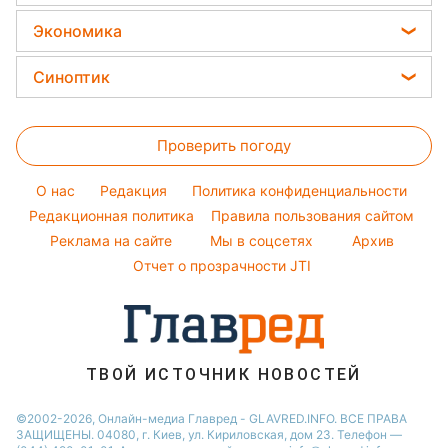
Модные ошибки
Салаты
Потап
Все о сале
Новости Харькова
Экономика
Простые блюда
София Ротару
Уборка
Новости Полтавы
Цены на продукты
Легкие десерты
Синоптик
Ольга Сумская
Авто
Новости Сум
Денежная помощь
Напитки
Филипп Киркоров
Прогноз погоды
Стирка
Новости Черкассы
Тарифы
Праздничное меню
Елена Зеленская
Проверить погоду
Магнитные бури
Комнатные растения
Новости Ровно
Курс валют
Ани Лорак
Погода на сегодня
Новости Львова
O нас
Редакция
Политика конфиденциальности
Кейт Миддлтон
Погода на завтра
Редакционная политика
Правила пользования сайтом
Новости Запорожья
Реклама на сайте
Мы в соцсетях
Архив
Пылевая буря
Новости Днепра
Отчет о прозрачности JTI
ТВОЙ ИСТОЧНИК НОВОСТЕЙ
©2002-2026, Онлайн-медиа Главред - GLAVRED.INFO. ВСЕ ПРАВА
ЗАЩИЩЕНЫ. 04080, г. Киев, ул. Кириловская, дом 23. Телефон —