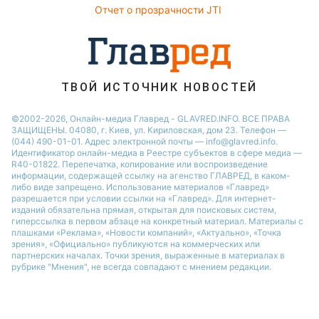
Отчет о прозрачности JTI
Новости Ровно
Новости Днепра
Новости Запорожья
Новости Тернополя
ТВОЙ ИСТОЧНИК НОВОСТЕЙ
Новости Житомира
©2002-2026, Онлайн-медиа Главред - GLAVRED.INFO. ВСЕ ПРАВА
ЗАЩИЩЕНЫ. 04080, г. Киев, ул. Кириловская, дом 23. Телефон —
Новости Одессы
(044) 490-01-01. Адрес электронной почты — info@glavred.info.
Идентификатор онлайн-медиа в Реестре cубъектов в сфере медиа —
R40-01822.
Перепечатка, копирование или воспроизведение
информации, содержащей ссылку на агенство ГЛАВРЕД, в каком-
либо виде запрещено. Использование материалов «Главред»
разрешается при условии ссылки на «Главред». Для интернет-
изданий обязательна прямая, открытая для поисковых систем,
гиперссылка в первом абзаце на конкретный материал. Материалы с
плашками «Реклама», «Новости компаний», «Актуально», «Точка
зрения», «Официально» публикуются на коммерческих или
партнерских началах. Точки зрения, выраженные в материалах в
рубрике "Мнения", не всегда совпадают с мнением редакции.