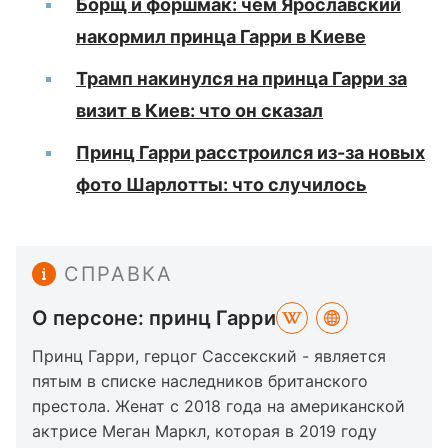
Борщ и форшмак: чем Ярославский
накормил принца Гарри в Киеве
Трамп накинулся на принца Гарри за
визит в Киев: что он сказал
Принц Гарри расстроился из-за новых
фото Шарлотты: что случилось
СПРАВКА
О персоне: принц Гарри
Принц Гарри, герцог Сассекский - является
пятым в списке наследников британского
престола. Женат с 2018 года на американской
актрисе Меган Маркл, которая в 2019 году