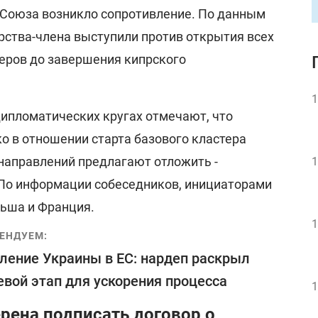
и Союза возникло сопротивление. По данным
арства-члена выступили против открытия всех
еров до завершения кипрского
1
дипломатических кругах отмечают, что
о в отношении старта базового кластера
 направлений предлагают отложить -
1
 По информации собеседников, инициаторами
льша и Франция.
1
ЕНДУЕМ:
ление Украины в ЕС: нардеп раскрыл
вой этап для ускорения процесса
1
рена подписать договор о