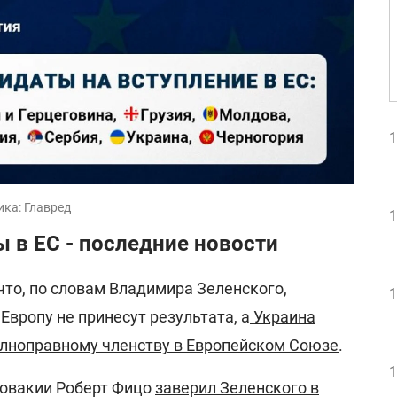
1
ика: Главред
1
 в ЕС - последние новости
что, по словам Владимира Зеленского,
1
Европу не принесут результата, а
Украина
лноправному членству в Европейском Союзе
.
1
ловакии Роберт Фицо
заверил Зеленского в