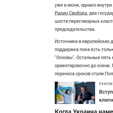
уже в июне, однако внутр
Радио Свобода
, два госуд
шести переговорных класт
председательства.
Источники в европейских 
поддержка пока есть тольк
"Основы". Остальные пять
ориентировочно до осени.
переноса сроков стали По
РЕКОМ
Вступ
ключе
Когда Украина наме