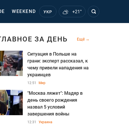
ОЕ
WEEKEND
+21°
УКР
ГЛАВНОЕ ЗА ДЕНЬ
Ещё
Ситуация в Польше на
грани: эксперт рассказал, к
чему привели нападения на
украинцев
12:51
Мир
"Москва ляжет": Мадяр в
день своего рождения
назва л 5 условий
завершения войны
12:31
Украина