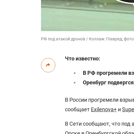
РФ под атакой дронов / Коллаж: Главред, фото:
Что известно:
В РФ прогремели в
Оренбург подвергся
В России прогремели взрыв
сообщает
Exilenova+
и
Supe
В Сети сообщают, что под
Орске в Оренбургской обла