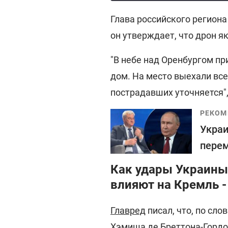
Глава российского региона
он утверждает, что дрон я
"В небе над Оренбургом п
дом. На место выехали вс
пострадавших уточняется",
РЕКОМ
Украи
перем
Как удары Украины
влияют на Кремль 
Главред
писал, что, по сло
Хэмиша де Бреттона-Гордо