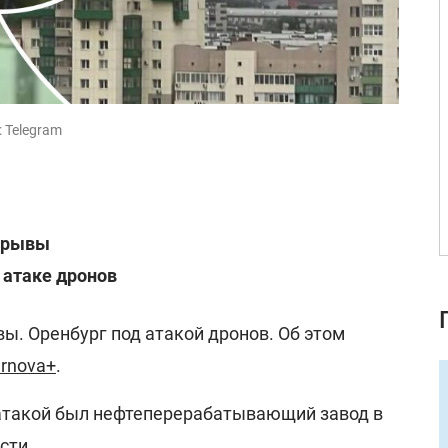
 Telegram
зрывы
 атаке дронов
ы. Оренбург под атакой дронов. Об этом
rnova+
.
 атакой был нефтеперерабатывающий завод в
сти.