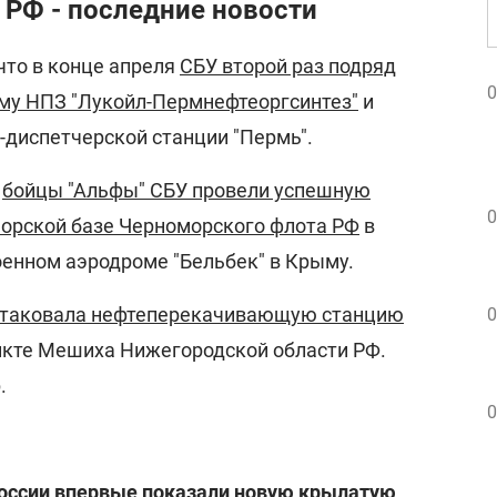
 РФ - последние новости
что в конце апреля
СБУ второй раз подряд
0
ому НПЗ "Лукойл-Пермнефтеоргсинтез"
и
-диспетчерской станции "Пермь".
,
бойцы "Альфы" СБУ провели успешную
0
орской базе Черноморского флота РФ
в
оенном аэродроме "Бельбек" в Крыму.
атаковала нефтеперекачивающую станцию
0
нкте Мешиха Нижегородской области РФ.
.
0
России впервые показали новую крылатую