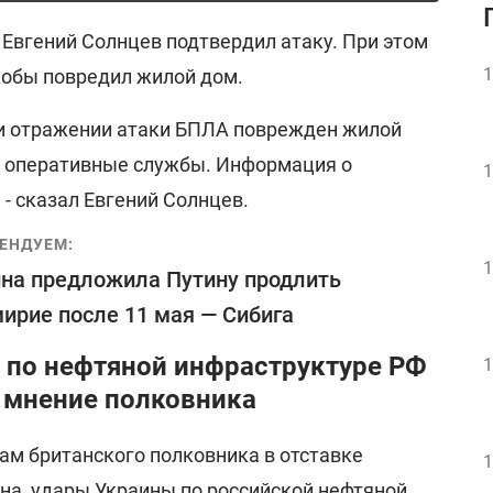
 Евгений Солнцев подтвердил атаку. При этом
1
кобы повредил жилой дом.
ри отражении атаки БПЛА поврежден жилой
е оперативные службы. Информация о
1
 - сказал Евгений Солнцев.
ЕНДУЕМ:
1
на предложила Путину продлить
ирие после 11 мая — Сибига
 по нефтяной инфраструктуре РФ
1
- мнение полковника
вам британского полковника в отставке
1
на, удары Украины по российской нефтяной