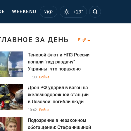
ОЕ
WEEKEND
+29°
УКР
ГЛАВНОЕ ЗА ДЕНЬ
Ещё
Теневой флот и НПЗ России
попали "под раздачу"
Украины: что поражено
11:03
Война
Дрон РФ ударил в вагон на
железнодорожной станции
в Лозовой: погибли люди
10:42
Война
Подозрение в незаконном
обогащении: Стефанишиной