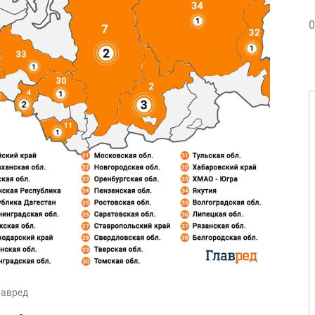
0
лавред